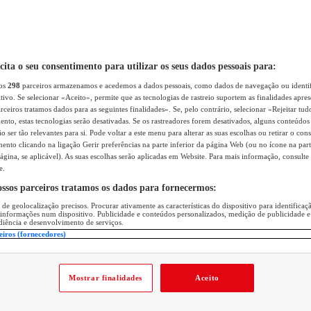
icita o seu consentimento para utilizar os seus dados pessoais para:
sos
298
parceiros armazenamos e acedemos a dados pessoais, como dados de navegação ou identif
itivo. Se selecionar «Aceito», permite que as tecnologias de rastreio suportem as finalidades apr
rceiros tratamos dados para as seguintes finalidades». Se, pelo contrário, selecionar «Rejeitar tud
ento, estas tecnologias serão desativadas. Se os rastreadores forem desativados, alguns conteúdo
 ser tão relevantes para si. Pode voltar a este menu para alterar as suas escolhas ou retirar o con
nto clicando na ligação Gerir preferências na parte inferior da página Web (ou no ícone na part
ágina, se aplicável). As suas escolhas serão aplicadas em Website. Para mais informação, consulte 
e.
ossos parceiros tratamos os dados para fornecermos:
 de geolocalização precisos. Procurar ativamente as características do dispositivo para identifica
 informações num dispositivo. Publicidade e conteúdos personalizados, medição de publicidade e
diência e desenvolvimento de serviços.
eiros (fornecedores)
Mostrar finalidades
Aceito