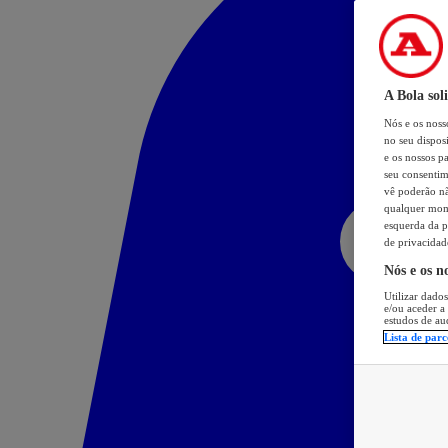
A Bola sol
Nós e os nos
no seu dispos
e os nossos pa
seu consentim
vê poderão não
qualquer mome
esquerda da p
de privacidad
Nós e os n
Utilizar dados
e/ou aceder a
estudos de au
Lista de parc