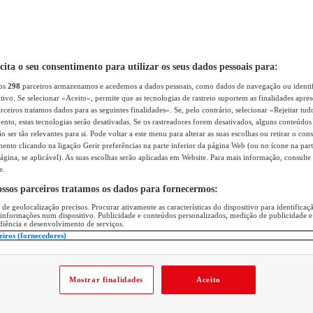
icita o seu consentimento para utilizar os seus dados pessoais para:
sos
298
parceiros armazenamos e acedemos a dados pessoais, como dados de navegação ou identif
itivo. Se selecionar «Aceito», permite que as tecnologias de rastreio suportem as finalidades apr
rceiros tratamos dados para as seguintes finalidades». Se, pelo contrário, selecionar «Rejeitar tud
ento, estas tecnologias serão desativadas. Se os rastreadores forem desativados, alguns conteúdo
 ser tão relevantes para si. Pode voltar a este menu para alterar as suas escolhas ou retirar o con
nto clicando na ligação Gerir preferências na parte inferior da página Web (ou no ícone na part
ágina, se aplicável). As suas escolhas serão aplicadas em Website. Para mais informação, consulte 
e.
ossos parceiros tratamos os dados para fornecermos:
 de geolocalização precisos. Procurar ativamente as características do dispositivo para identifica
 informações num dispositivo. Publicidade e conteúdos personalizados, medição de publicidade e
diência e desenvolvimento de serviços.
eiros (fornecedores)
Mostrar finalidades
Aceito