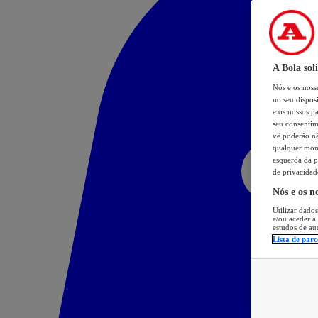
A Bola sol
Nós e os nos
no seu dispos
e os nossos pa
seu consentim
vê poderão não
qualquer mome
esquerda da p
de privacidad
Nós e os n
Utilizar dados
e/ou aceder a
estudos de au
Lista de parc