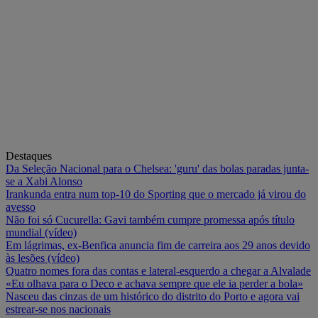
Destaques
Da Seleção Nacional para o Chelsea: 'guru' das bolas paradas junta-
se a Xabi Alonso
Irankunda entra num top-10 do Sporting que o mercado já virou do
avesso
Não foi só Cucurella: Gavi também cumpre promessa após título
mundial (vídeo)
Em lágrimas, ex-Benfica anuncia fim de carreira aos 29 anos devido
às lesões (vídeo)
Quatro nomes fora das contas e lateral-esquerdo a chegar a Alvalade
«Eu olhava para o Deco e achava sempre que ele ia perder a bola»
Nasceu das cinzas de um histórico do distrito do Porto e agora vai
estrear-se nos nacionais