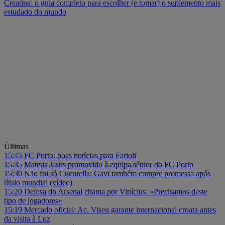
Creatina: o guia completo para escolher (e tomar) o suplemento mais
estudado do mundo
Últimas
15:45
FC Porto: boas notícias para Farioli
15:35
Mateus Jesus promovido à equipa sénior do FC Porto
15:30
Não foi só Cucurella: Gavi também cumpre promessa após
título mundial (vídeo)
15:20
Defesa do Arsenal chama por Vinícius: «Precisamos deste
tipo de jogadores»
15:19
Mercado oficial: Ac. Viseu garante internacional croata antes
da visita à Luz