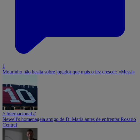
1
Mourinho não hesita sobre jogador que mais o fez crescer: «Messi»
// Internacional //
Newell’s homenageia amigo de Di María antes de enfrentar Rosario
Central