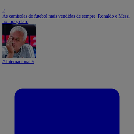
2
As camisolas de futebol mais vendidas de sempre: Ronaldo e Messi
no topo, claro
// Internacional //