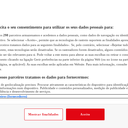
icita o seu consentimento para utilizar os seus dados pessoais para:
sos
298
parceiros armazenamos e acedemos a dados pessoais, como dados de navegação ou identif
itivo. Se selecionar «Aceito», permite que as tecnologias de rastreio suportem as finalidades apr
rceiros tratamos dados para as seguintes finalidades». Se, pelo contrário, selecionar «Rejeitar tud
ento, estas tecnologias serão desativadas. Se os rastreadores forem desativados, alguns conteúdo
 ser tão relevantes para si. Pode voltar a este menu para alterar as suas escolhas ou retirar o con
nto clicando na ligação Gerir preferências na parte inferior da página Web (ou no ícone na part
ágina, se aplicável). As suas escolhas serão aplicadas em Website. Para mais informação, consulte 
e.
ossos parceiros tratamos os dados para fornecermos:
 de geolocalização precisos. Procurar ativamente as características do dispositivo para identifica
 informações num dispositivo. Publicidade e conteúdos personalizados, medição de publicidade e
diência e desenvolvimento de serviços.
eiros (fornecedores)
Mostrar finalidades
Aceito