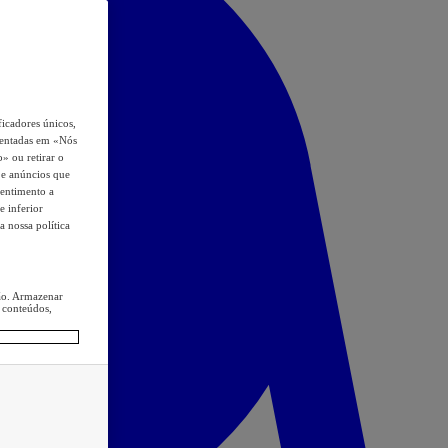
icadores únicos,
esentadas em «Nós
o» ou retirar o
s e anúncios que
sentimento a
e inferior
a nossa política
ção. Armazenar
 conteúdos,