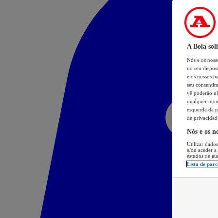
A Bola sol
Nós e os nos
no seu dispos
e os nossos pa
seu consentim
vê poderão não
qualquer mome
esquerda da p
de privacidad
Nós e os n
Utilizar dados
e/ou aceder a
estudos de au
Lista de parc