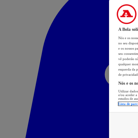
A Bola sol
Nós e os nos
no seu dispos
e os nossos pa
seu consentim
vê poderão não
qualquer mome
esquerda da p
de privacidad
Nós e os n
Utilizar dados
e/ou aceder a
estudos de au
Lista de parc