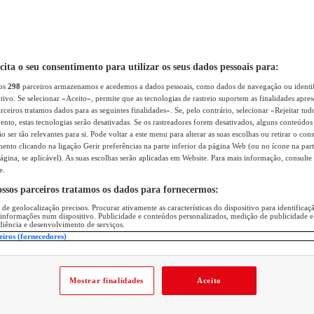
icita o seu consentimento para utilizar os seus dados pessoais para:
sos
298
parceiros armazenamos e acedemos a dados pessoais, como dados de navegação ou identif
itivo. Se selecionar «Aceito», permite que as tecnologias de rastreio suportem as finalidades apr
rceiros tratamos dados para as seguintes finalidades». Se, pelo contrário, selecionar «Rejeitar tud
ento, estas tecnologias serão desativadas. Se os rastreadores forem desativados, alguns conteúdo
 ser tão relevantes para si. Pode voltar a este menu para alterar as suas escolhas ou retirar o con
nto clicando na ligação Gerir preferências na parte inferior da página Web (ou no ícone na part
ágina, se aplicável). As suas escolhas serão aplicadas em Website. Para mais informação, consulte 
e.
ossos parceiros tratamos os dados para fornecermos:
 de geolocalização precisos. Procurar ativamente as características do dispositivo para identifica
 informações num dispositivo. Publicidade e conteúdos personalizados, medição de publicidade e
diência e desenvolvimento de serviços.
eiros (fornecedores)
Mostrar finalidades
Aceito