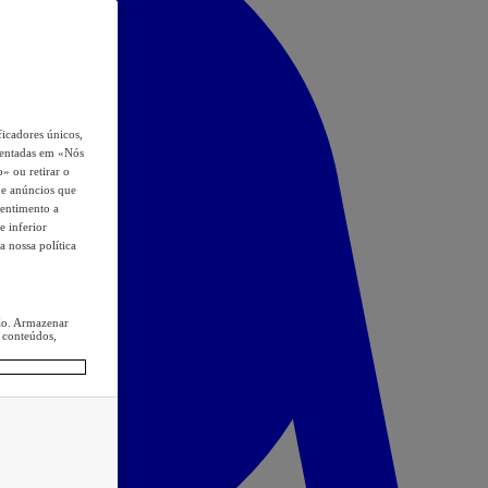
icadores únicos,
esentadas em «Nós
o» ou retirar o
s e anúncios que
sentimento a
e inferior
a nossa política
ção. Armazenar
 conteúdos,