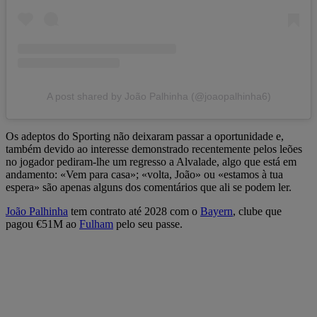
A post shared by João Palhinha (@joaopalhinha6)
Os adeptos do Sporting não deixaram passar a oportunidade e,
também devido ao interesse demonstrado recentemente pelos leões
no jogador pediram-lhe um regresso a Alvalade, algo que está em
andamento: «Vem para casa»; «volta, João» ou «estamos à tua
espera» são apenas alguns dos comentários que ali se podem ler.
João Palhinha
tem contrato até 2028 com o
Bayern
, clube que
pagou €51M ao
Fulham
pelo seu passe.