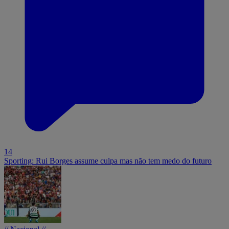
14
Sporting: Rui Borges assume culpa mas não tem medo do futuro