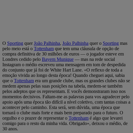
O
Sporting
quer
João Palhinha
,
João Palhinha
quer o
Sporting
mas
pelo meio está o
Tottenham
que tem uma cláusula de opção de
compra definitiva de 30 milhões de euros — o jogador esteve em
Londres cedido pelo
Bayern Munique
— mas na rede social
Instagram o médio escreveu uma mensagem em tom de despedida
do conjunto que já foi de White Hart Lane. «O reflexo de toda a
emoção vivida ao longo desta época! Quando cheguei aqui, sabia
que o
Tottenham
era um grande clube, mas os grandes clubes não se
medem apenas pelas suas posições na tabela, medem-se também
pelos adeptos que os representam. E vocês demonstraram isso nos
momentos decisivos. Faltam-me as palavras para vos agradecer pelo
apoio após uma época tão difícil a nível coletivo, com tantas coisas a
acontecer pelo caminho. Esta será, sem dúvida, uma época que
tornará o clube mais forte e mais bem preparado para o futuro. O
orgulho e o prazer de representar o
Tottenham
é algo que levarei
comigo para o resto da minha vida. Obrigado», deixou o médio, de
30 anos.