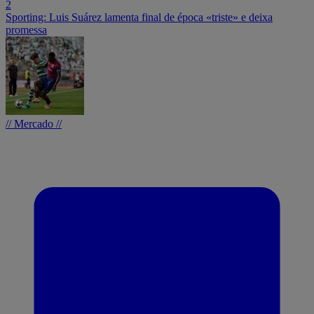
2
Sporting: Luis Suárez lamenta final de época «triste» e deixa
promessa
// Mercado //