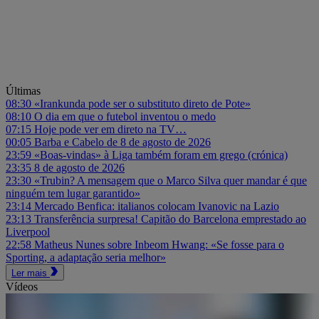
Últimas
08:30
«Irankunda pode ser o substituto direto de Pote»
08:10
O dia em que o futebol inventou o medo
07:15
Hoje pode ver em direto na TV…
00:05
Barba e Cabelo de 8 de agosto de 2026
23:59
«Boas-vindas» à Liga também foram em grego (crónica)
23:35
8 de agosto de 2026
23:30
«Trubin? A mensagem que o Marco Silva quer mandar é que
ninguém tem lugar garantido»
23:14
Mercado Benfica: italianos colocam Ivanovic na Lazio
23:13
Transferência surpresa! Capitão do Barcelona emprestado ao
Liverpool
22:58
Matheus Nunes sobre Inbeom Hwang: «Se fosse para o
Sporting, a adaptação seria melhor»
Ler mais
Vídeos