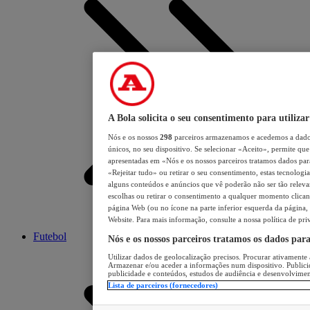
A Bola solicita o seu consentimento para utilizar
Nós e os nossos
298
parceiros armazenamos e acedemos a dados
únicos, no seu dispositivo. Se selecionar «Aceito», permite que 
apresentadas em «Nós e os nossos parceiros tratamos dados para 
«Rejeitar tudo» ou retirar o seu consentimento, estas tecnologia
alguns conteúdos e anúncios que vê poderão não ser tão relevant
escolhas ou retirar o consentimento a qualquer momento clicand
página Web (ou no ícone na parte inferior esquerda da página, s
Website. Para mais informação, consulte a nossa política de pri
Futebol
Nós e os nossos parceiros tratamos os dados par
Utilizar dados de geolocalização precisos. Procurar ativamente a
Armazenar e/ou aceder a informações num dispositivo. Publici
publicidade e conteúdos, estudos de audiência e desenvolvimen
Lista de parceiros (fornecedores)