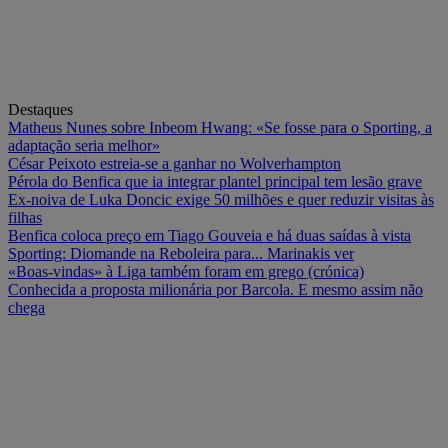
Destaques
Matheus Nunes sobre Inbeom Hwang: «Se fosse para o Sporting, a
adaptação seria melhor»
César Peixoto estreia-se a ganhar no Wolverhampton
Pérola do Benfica que ia integrar plantel principal tem lesão grave
Ex-noiva de Luka Doncic exige 50 milhões e quer reduzir visitas às
filhas
Benfica coloca preço em Tiago Gouveia e há duas saídas à vista
Sporting: Diomande na Reboleira para... Marinakis ver
«Boas-vindas» à Liga também foram em grego (crónica)
Conhecida a proposta milionária por Barcola. E mesmo assim não
chega