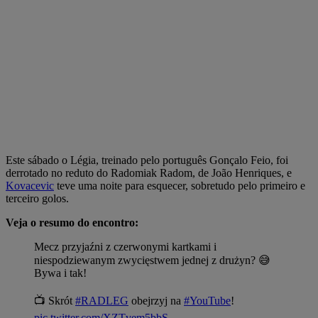
Este sábado o Légia, treinado pelo português Gonçalo Feio, foi
derrotado no reduto do Radomiak Radom, de João Henriques, e
Kovacevic
teve uma noite para esquecer, sobretudo pelo primeiro e
terceiro golos.
Veja o resumo do encontro:
Mecz przyjaźni z czerwonymi kartkami i
niespodziewanym zwycięstwem jednej z drużyn? 😅
Bywa i tak!
📺 Skrót
#RADLEG
obejrzyj na
#YouTube
!
pic.twitter.com/XZTvem5bbS