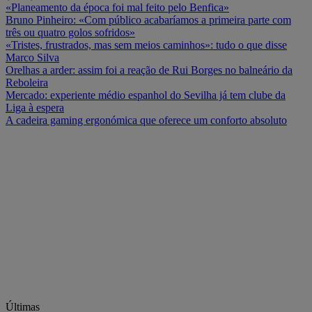
«Planeamento da época foi mal feito pelo Benfica»
Bruno Pinheiro: «Com público acabaríamos a primeira parte com
três ou quatro golos sofridos»
«Tristes, frustrados, mas sem meios caminhos»: tudo o que disse
Marco Silva
Orelhas a arder: assim foi a reação de Rui Borges no balneário da
Reboleira
Mercado: experiente médio espanhol do Sevilha já tem clube da
Liga à espera
A cadeira gaming ergonómica que oferece um conforto absoluto
Últimas