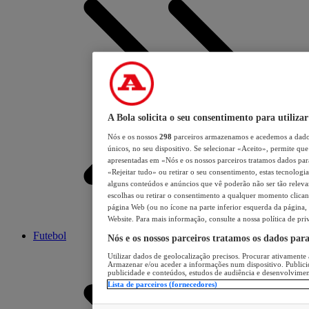
A Bola solicita o seu consentimento para utilizar
Nós e os nossos
298
parceiros armazenamos e acedemos a dados
únicos, no seu dispositivo. Se selecionar «Aceito», permite que 
apresentadas em «Nós e os nossos parceiros tratamos dados para 
«Rejeitar tudo» ou retirar o seu consentimento, estas tecnologia
alguns conteúdos e anúncios que vê poderão não ser tão relevant
escolhas ou retirar o consentimento a qualquer momento clicand
página Web (ou no ícone na parte inferior esquerda da página, s
Website. Para mais informação, consulte a nossa política de pri
Futebol
Nós e os nossos parceiros tratamos os dados par
Utilizar dados de geolocalização precisos. Procurar ativamente a
Armazenar e/ou aceder a informações num dispositivo. Publici
publicidade e conteúdos, estudos de audiência e desenvolvimen
Lista de parceiros (fornecedores)