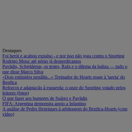
Destaques
Foi herói e acabou expulso - e por isso não joga contra o Sporting
Rodrigo Mora: até génio já desperdiçamos
Pavlidis, Schjelderup, os testes, Rafa e o dilema da baliza — tudo o
que disse Marco Silva
«Dois estúpidos penáltis...» Treinador do Hearts reage à 'tareia' do
Benfica
Reforços e adaptação à esquerda: o onze do Sporting votado pelos
leitores (fotos)
O que fazer aos humores de Suárez e Pavlidis
FIFA: Argentina demonstra apoio a Infantino
A análise de Pedro Henriques à arbitragem do Benfica-Hearts (com
vídeo)