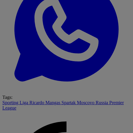
Tags:
Sporting
Liga
Ricardo Mangas
Spartak Moscovo
Russia Premier
League