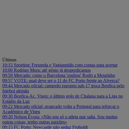
Últimas
10:15
Sporting: Fresneda e Vagiannidis com contas para acertar
10:00
Rodrigo Mora: até génio já desperdiçamos
09:59
Mercado: como o Barcelona 'roubou' Rodri a Mourinho
09:57
VOTE: qual deve ser o 11 do FC Porto frente ao Alverca?
09:44
Mercado oficial: campeão europeu sub-17 troca Benfica pelo
futebol alemão
09:30
Benfica-Ac. Viseu: o último golo de Chalana para a Liga no
Estádio da Luz
09:22
Mercado oficial: avançado volta a Portugal para reforçar o
Académico de Viseu
09:20
Nelson Évora: «Não sou só o atleta que salta. Sou muitas
outras coisas, tenho outras paixões»
09:15
FC Porto: Newcastle não seduz Froholdt