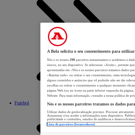
A Bola solicita o seu consentimento para utilizar
Nós e os nossos
298
parceiros armazenamos e acedemos a dados
únicos, no seu dispositivo. Se selecionar «Aceito», permite que 
apresentadas em «Nós e os nossos parceiros tratamos dados para 
«Rejeitar tudo» ou retirar o seu consentimento, estas tecnologia
alguns conteúdos e anúncios que vê poderão não ser tão relevant
escolhas ou retirar o consentimento a qualquer momento clicand
página Web (ou no ícone na parte inferior esquerda da página, s
Website. Para mais informação, consulte a nossa política de pri
Futebol
Nós e os nossos parceiros tratamos os dados par
Utilizar dados de geolocalização precisos. Procurar ativamente a
Armazenar e/ou aceder a informações num dispositivo. Publici
publicidade e conteúdos, estudos de audiência e desenvolvimen
Lista de parceiros (fornecedores)