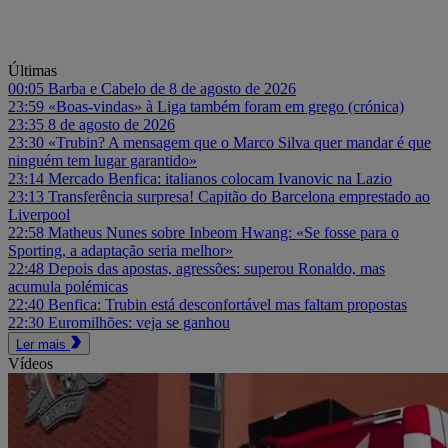
Últimas
00:05
Barba e Cabelo de 8 de agosto de 2026
23:59
«Boas-vindas» à Liga também foram em grego (crónica)
23:35
8 de agosto de 2026
23:30
«Trubin? A mensagem que o Marco Silva quer mandar é que
ninguém tem lugar garantido»
23:14
Mercado Benfica: italianos colocam Ivanovic na Lazio
23:13
Transferência surpresa! Capitão do Barcelona emprestado ao
Liverpool
22:58
Matheus Nunes sobre Inbeom Hwang: «Se fosse para o
Sporting, a adaptação seria melhor»
22:48
Depois das apostas, agressões: superou Ronaldo, mas
acumula polémicas
22:40
Benfica: Trubin está desconfortável mas faltam propostas
22:30
Euromilhões: veja se ganhou
Ler mais
Vídeos