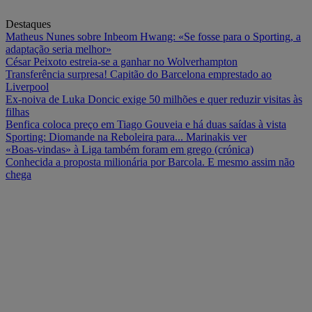
Destaques
Matheus Nunes sobre Inbeom Hwang: «Se fosse para o Sporting, a
adaptação seria melhor»
César Peixoto estreia-se a ganhar no Wolverhampton
Transferência surpresa! Capitão do Barcelona emprestado ao
Liverpool
Ex-noiva de Luka Doncic exige 50 milhões e quer reduzir visitas às
filhas
Benfica coloca preço em Tiago Gouveia e há duas saídas à vista
Sporting: Diomande na Reboleira para... Marinakis ver
«Boas-vindas» à Liga também foram em grego (crónica)
Conhecida a proposta milionária por Barcola. E mesmo assim não
chega