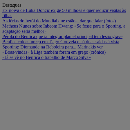
Destaques
Ex-noiva de Luka Doncic exige 50 milhões e quer reduzir visitas às
filhas
As férias do herói do Mundial que estão a dar que falar (fotos)
Matheus Nunes sobre Inbeom Hwang: «Se fosse para o Sporting, a
adaptação seria melhor»
Pérola do Benfica que ia integrar plantel principal tem lesão grave
Benfica coloca preço em Tiago Gouveia e há duas saídas à vista
Sporting: Diomande na Reboleira para... Marinakis ver
«Boas-vindas» à Liga também foram em grego (crónica)
«Já se vê no Benfica o trabalho de Marco Silva»