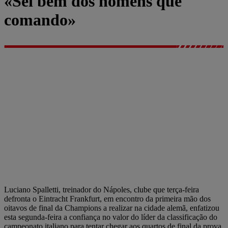
«Sei bem dos homens que
comando»
Luciano Spalletti, treinador do Nápoles, clube que terça-feira
defronta o Eintracht Frankfurt, em encontro da primeira mão dos
oitavos de final da Champions a realizar na cidade alemã, enfatizou
esta segunda-feira a confiança no valor do líder da classificação do
campeonato italiano para tentar chegar aos quartos de final da prova