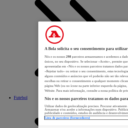
A Bola solicita o seu consentimento para utilizar
Nós e os nossos
298
parceiros armazenamos e acedemos a dados
únicos, no seu dispositivo. Se selecionar «Aceito», permite que 
apresentadas em «Nós e os nossos parceiros tratamos dados para 
«Rejeitar tudo» ou retirar o seu consentimento, estas tecnologia
alguns conteúdos e anúncios que vê poderão não ser tão relevant
escolhas ou retirar o consentimento a qualquer momento clicand
página Web (ou no ícone na parte inferior esquerda da página, s
Website. Para mais informação, consulte a nossa política de pri
Futebol
Nós e os nossos parceiros tratamos os dados par
Utilizar dados de geolocalização precisos. Procurar ativamente a
Armazenar e/ou aceder a informações num dispositivo. Publici
publicidade e conteúdos, estudos de audiência e desenvolvimen
Lista de parceiros (fornecedores)