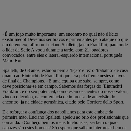
«É um jogo muito importante, um encontro no qual não é lícito
existir medo! Devemos ser bravos e primar antes pelo ataque do que
em defender», afirmou Luciano Spalletti, já em Frankfurt, para onde
o líder da Serie A voou durante a tarde, com 21 jogadores
convocados, entre eles o lateral-esquerdo internacional português
Mário Rui.
Spalletti, de 63 anos, estudou bem a ‘lição’ e fez o ‘trabalho’ de casa
quanto ao Eintracht de Frankfurt que terá pela frente nestes oitavos
de final da Champions. «É uma equipa que sabe, sempre, como
deve posicionar-se em campo. Sabemos das forças do [Eintracht]
Frankfurt, e do seu potencial, como estamos cientes do nosso valor»,
vincou o técnico, na conferência de imprensa de antevisão do
encontro, já na cidade germânica, citado pelo Corriere dello Sport.
E a reforçar a confiança dos napolitanos para este embate da
primeira mão, Luciano Spalletti, apelou ao brio dos profissionais que
comanda. «Conheço bem os meus futebolistas, sei bem o quão
capazes são estes homens! Só espero que saibam interpretar bem os