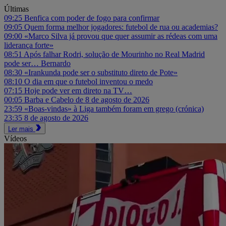
Últimas
09:25
Benfica com poder de fogo para confirmar
09:05
Quem forma melhor jogadores: futebol de rua ou academias?
09:00
«Marco Silva já provou que quer assumir as rédeas com uma
liderança forte»
08:51
Após falhar Rodri, solução de Mourinho no Real Madrid
pode ser… Bernardo
08:30
«Irankunda pode ser o substituto direto de Pote»
08:10
O dia em que o futebol inventou o medo
07:15
Hoje pode ver em direto na TV…
00:05
Barba e Cabelo de 8 de agosto de 2026
23:59
«Boas-vindas» à Liga também foram em grego (crónica)
23:35
8 de agosto de 2026
Ler mais
Vídeos