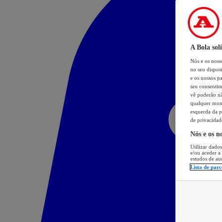
A Bola sol
Nós e os nos
no seu dispos
e os nossos pa
seu consentim
vê poderão não
qualquer mome
esquerda da p
de privacidad
Nós e os n
Utilizar dados
e/ou aceder a
estudos de au
Lista de parc