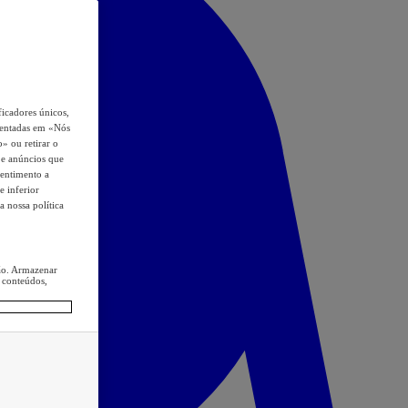
icadores únicos,
esentadas em «Nós
o» ou retirar o
s e anúncios que
sentimento a
e inferior
a nossa política
ção. Armazenar
 conteúdos,