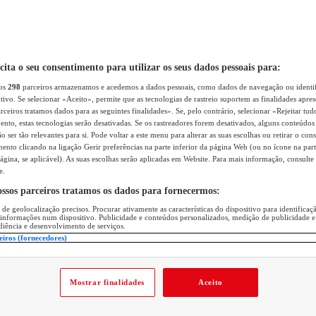
icita o seu consentimento para utilizar os seus dados pessoais para:
sos
298
parceiros armazenamos e acedemos a dados pessoais, como dados de navegação ou identif
itivo. Se selecionar «Aceito», permite que as tecnologias de rastreio suportem as finalidades apr
rceiros tratamos dados para as seguintes finalidades». Se, pelo contrário, selecionar «Rejeitar tud
ento, estas tecnologias serão desativadas. Se os rastreadores forem desativados, alguns conteúdo
 ser tão relevantes para si. Pode voltar a este menu para alterar as suas escolhas ou retirar o con
nto clicando na ligação Gerir preferências na parte inferior da página Web (ou no ícone na part
ágina, se aplicável). As suas escolhas serão aplicadas em Website. Para mais informação, consulte 
e.
ossos parceiros tratamos os dados para fornecermos:
 de geolocalização precisos. Procurar ativamente as características do dispositivo para identifica
 informações num dispositivo. Publicidade e conteúdos personalizados, medição de publicidade e
diência e desenvolvimento de serviços.
eiros (fornecedores)
Mostrar finalidades
Aceito