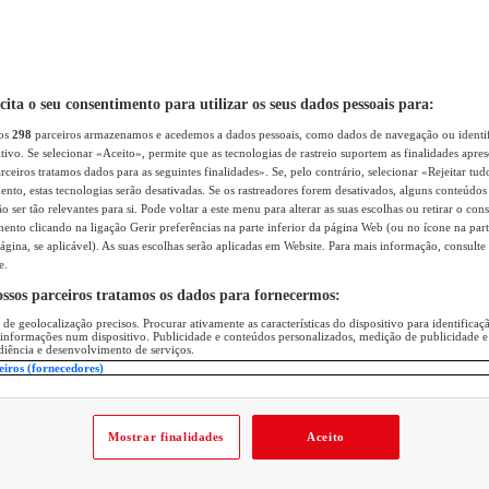
icita o seu consentimento para utilizar os seus dados pessoais para:
sos
298
parceiros armazenamos e acedemos a dados pessoais, como dados de navegação ou identif
itivo. Se selecionar «Aceito», permite que as tecnologias de rastreio suportem as finalidades apr
rceiros tratamos dados para as seguintes finalidades». Se, pelo contrário, selecionar «Rejeitar tud
ento, estas tecnologias serão desativadas. Se os rastreadores forem desativados, alguns conteúdo
 ser tão relevantes para si. Pode voltar a este menu para alterar as suas escolhas ou retirar o con
nto clicando na ligação Gerir preferências na parte inferior da página Web (ou no ícone na part
ágina, se aplicável). As suas escolhas serão aplicadas em Website. Para mais informação, consulte 
e.
ossos parceiros tratamos os dados para fornecermos:
 de geolocalização precisos. Procurar ativamente as características do dispositivo para identifica
 informações num dispositivo. Publicidade e conteúdos personalizados, medição de publicidade e
diência e desenvolvimento de serviços.
eiros (fornecedores)
Mostrar finalidades
Aceito