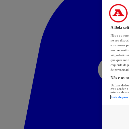
A Bola sol
Nós e os nos
no seu dispos
e os nossos pa
seu consentim
vê poderão não
qualquer mome
esquerda da p
de privacidad
Nós e os n
Utilizar dados
e/ou aceder a
estudos de au
Lista de parc