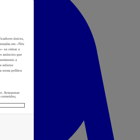
icadores únicos,
esentadas em «Nós
o» ou retirar o
s e anúncios que
sentimento a
e inferior
a nossa política
ção. Armazenar
 conteúdos,