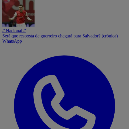
// Nacional //
Será que resposta de guerreiro chegará para Salvador? (crónica)
WhatsApp