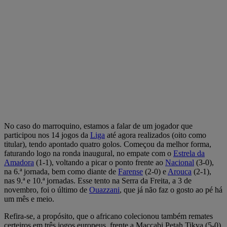
No caso do marroquino, estamos a falar de um jogador que
participou nos 14 jogos da
Liga
até agora realizados (oito como
titular), tendo apontado quatro golos. Começou da melhor forma,
faturando logo na ronda inaugural, no empate com o
Estrela da
Amadora
(1-1), voltando a picar o ponto frente ao
Nacional
(3-0),
na 6.ª jornada, bem como diante de
Farense
(2-0) e
Arouca
(2-1),
nas 9.ª e 10.ª jornadas. Esse tento na Serra da Freita, a 3 de
novembro, foi o último de
Ouazzani
, que já não faz o gosto ao pé há
um mês e meio.
Refira-se, a propósito, que o africano colecionou também remates
certeiros em três jogos europeus, frente a Maccabi Petah Tikva (5-0),