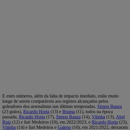
E estes números, além da falta de impacto imediato, estão muito
longe de serem comparáveis aos registos alcançados pelos
goleadores dos arsenalistas nas últimas temporadas.
Simon Banza
(23 golos),
Ricardo Horta
(13) e
Bruma
(11), todos na época
passada,
Ricardo Horta
(17),
Simon Banza
(14),
Vitinha
(13),
Abel
Ruiz
(12) e Iuri Medeiros (10), em 2022/2023, e
Ricardo Horta
(23),
Vitinha
(14) e Iuri Medeiros e
Galeno
(10), em 2021/2022, deixaram