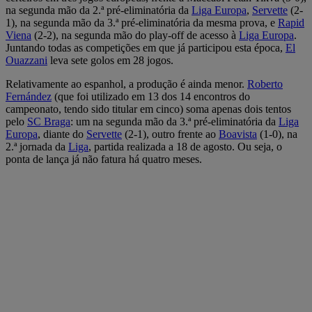
na segunda mão da 2.ª pré-eliminatória da
Liga Europa
,
Servette
(2-
1), na segunda mão da 3.ª pré-eliminatória da mesma prova, e
Rapid
Viena
(2-2), na segunda mão do play-off de acesso à
Liga Europa
.
Juntando todas as competições em que já participou esta época,
El
Ouazzani
leva sete golos em 28 jogos.
Relativamente ao espanhol, a produção é ainda menor.
Roberto
Fernández
(que foi utilizado em 13 dos 14 encontros do
campeonato, tendo sido titular em cinco) soma apenas dois tentos
pelo
SC Braga
: um na segunda mão da 3.ª pré-eliminatória da
Liga
Europa
, diante do
Servette
(2-1), outro frente ao
Boavista
(1-0), na
2.ª jornada da
Liga
, partida realizada a 18 de agosto. Ou seja, o
ponta de lança já não fatura há quatro meses.