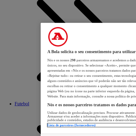
A Bola solicita o seu consentimento para utilizar
Nós e os nossos
298
parceiros armazenamos e acedemos a dados
únicos, no seu dispositivo. Se selecionar «Aceito», permite que 
apresentadas em «Nós e os nossos parceiros tratamos dados para 
«Rejeitar tudo» ou retirar o seu consentimento, estas tecnologia
alguns conteúdos e anúncios que vê poderão não ser tão relevant
escolhas ou retirar o consentimento a qualquer momento clicand
página Web (ou no ícone na parte inferior esquerda da página, s
Website. Para mais informação, consulte a nossa política de pri
Futebol
Nós e os nossos parceiros tratamos os dados par
Utilizar dados de geolocalização precisos. Procurar ativamente a
Armazenar e/ou aceder a informações num dispositivo. Publici
publicidade e conteúdos, estudos de audiência e desenvolvimen
Lista de parceiros (fornecedores)