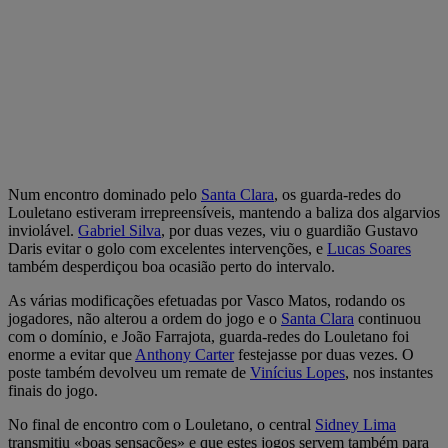
Num encontro dominado pelo
Santa Clara
, os guarda-redes do
Louletano estiveram irrepreensíveis, mantendo a baliza dos algarvios
inviolável.
Gabriel Silva
, por duas vezes, viu o guardião Gustavo
Daris evitar o golo com excelentes intervenções, e
Lucas Soares
também desperdiçou boa ocasião perto do intervalo.
As várias modificações efetuadas por Vasco Matos, rodando os
jogadores, não alterou a ordem do jogo e o
Santa Clara
continuou
com o domínio, e João Farrajota, guarda-redes do Louletano foi
enorme a evitar que
Anthony Carter
festejasse por duas vezes. O
poste também devolveu um remate de
Vinícius Lopes
, nos instantes
finais do jogo.
No final de encontro com o Louletano, o central
Sidney Lima
transmitiu «boas sensações» e que estes jogos servem também para