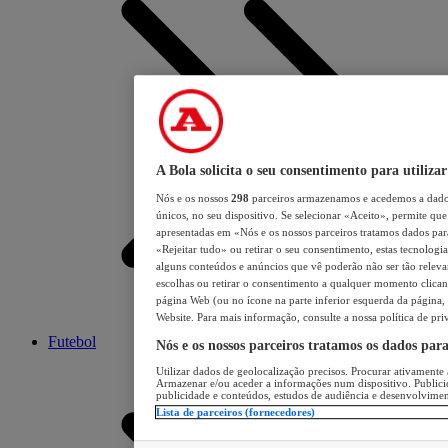
A Bola solicita o seu consentimento para utilizar
Nós e os nossos
298
parceiros armazenamos e acedemos a dados
únicos, no seu dispositivo. Se selecionar «Aceito», permite que 
apresentadas em «Nós e os nossos parceiros tratamos dados para 
«Rejeitar tudo» ou retirar o seu consentimento, estas tecnologia
alguns conteúdos e anúncios que vê poderão não ser tão relevant
escolhas ou retirar o consentimento a qualquer momento clicand
página Web (ou no ícone na parte inferior esquerda da página, s
Website. Para mais informação, consulte a nossa política de pri
Futebol
Nós e os nossos parceiros tratamos os dados par
Utilizar dados de geolocalização precisos. Procurar ativamente a
Armazenar e/ou aceder a informações num dispositivo. Publici
publicidade e conteúdos, estudos de audiência e desenvolvimen
Lista de parceiros (fornecedores)