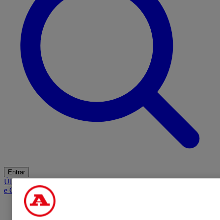
Entrar
Últimas
Mercado
Opinião
iGaming Hub
A BOLA SUGERE
Barba
e Cabelo