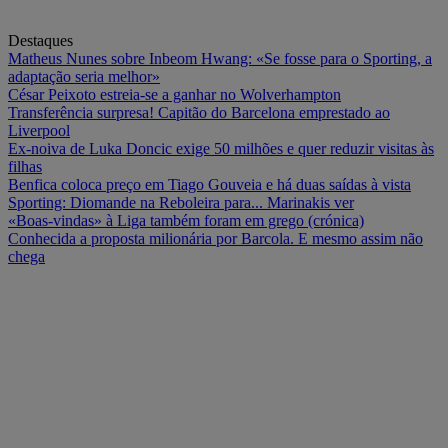
Destaques
Matheus Nunes sobre Inbeom Hwang: «Se fosse para o Sporting, a
adaptação seria melhor»
César Peixoto estreia-se a ganhar no Wolverhampton
Transferência surpresa! Capitão do Barcelona emprestado ao
Liverpool
Ex-noiva de Luka Doncic exige 50 milhões e quer reduzir visitas às
filhas
Benfica coloca preço em Tiago Gouveia e há duas saídas à vista
Sporting: Diomande na Reboleira para... Marinakis ver
«Boas-vindas» à Liga também foram em grego (crónica)
Conhecida a proposta milionária por Barcola. E mesmo assim não
chega