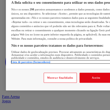
A Bola solicita o seu consentimento para utilizar os seus dados pes
Nós e os nossos
298
parceiros armazenamos e acedemos a dados pessoais, como dados 
únicos, no seu dispositivo. Se selecionar «Aceito», permite que as tecnologias de rastre
apresentadas em «Nós e os nossos parceiros tratamos dados para as seguintes finalidades
«Rejeitar tudo» ou retirar o seu consentimento, estas tecnologias serão desativadas. Se 
alguns conteúdos e anúncios que vê poderão não ser tão relevantes para si. Pode voltar 
escolhas ou retirar o consentimento a qualquer momento clicando na ligação Gerir prefe
página Web (ou no ícone na parte inferior esquerda da página, se aplicável). As suas e
Website. Para mais informação, consulte a nossa política de privacidade.
Nós e os nossos parceiros tratamos os dados para fornecermos:
Utilizar dados de geolocalização precisos. Procurar ativamente as características do disp
Armazenar e/ou aceder a informações num dispositivo. Publicidade e conteúdos perso
publicidade e conteúdos, estudos de audiência e desenvolvimento de serviços.
Lista de parceiros (fornecedores)
Mostrar finalidades
Aceito
Fans Arena
Jogos