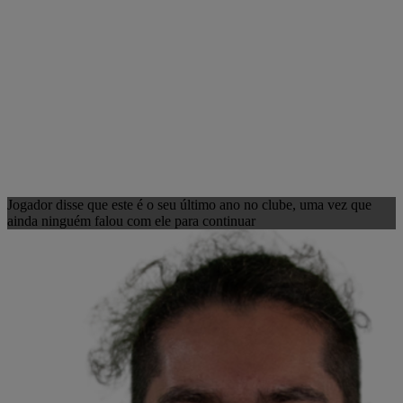
Jogador disse que este é o seu último ano no clube, uma vez que
ainda ninguém falou com ele para continuar