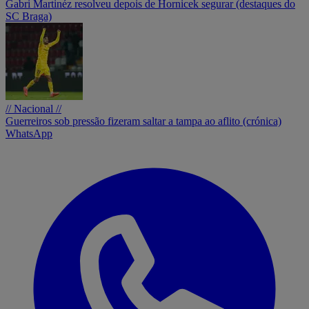
Gabri Martinéz resolveu depois de Hornicek segurar (destaques do
SC Braga)
// Nacional //
Guerreiros sob pressão fizeram saltar a tampa ao aflito (crónica)
WhatsApp