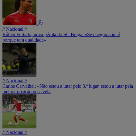
// Nacional //
Rúben Furtado, nova pérola do SC Braga: «Se chegou aqui é
porque tem qualidade»
// Nacional //
Carlos Carvalhal: «Não estou a lutar pelo 3.º lugar, estou a lutar pela
melhor posição possível»
// Nacional //