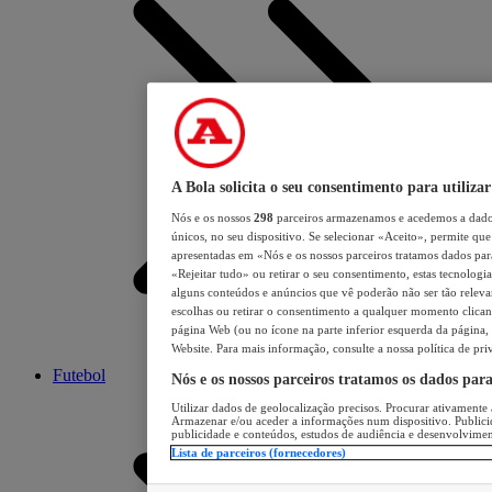
A Bola solicita o seu consentimento para utilizar
Nós e os nossos
298
parceiros armazenamos e acedemos a dados
únicos, no seu dispositivo. Se selecionar «Aceito», permite que 
apresentadas em «Nós e os nossos parceiros tratamos dados para 
«Rejeitar tudo» ou retirar o seu consentimento, estas tecnologia
alguns conteúdos e anúncios que vê poderão não ser tão relevant
escolhas ou retirar o consentimento a qualquer momento clicand
página Web (ou no ícone na parte inferior esquerda da página, s
Website. Para mais informação, consulte a nossa política de pri
Futebol
Nós e os nossos parceiros tratamos os dados par
Utilizar dados de geolocalização precisos. Procurar ativamente a
Armazenar e/ou aceder a informações num dispositivo. Publici
publicidade e conteúdos, estudos de audiência e desenvolvimen
Lista de parceiros (fornecedores)