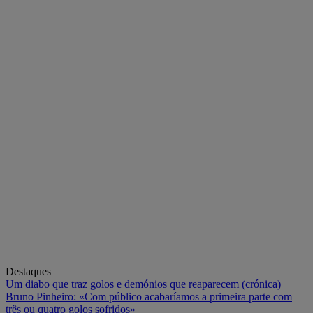
Destaques
Um diabo que traz golos e demónios que reaparecem (crónica)
Bruno Pinheiro: «Com público acabaríamos a primeira parte com
três ou quatro golos sofridos»