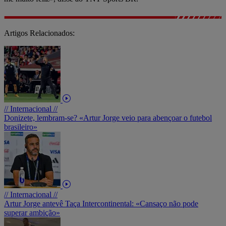
Artigos Relacionados:
// Internacional //
Donizete, lembram-se? «Artur Jorge veio para abençoar o futebol
brasileiro»
// Internacional //
Artur Jorge antevê Taça Intercontinental: «Cansaço não pode
superar ambição»