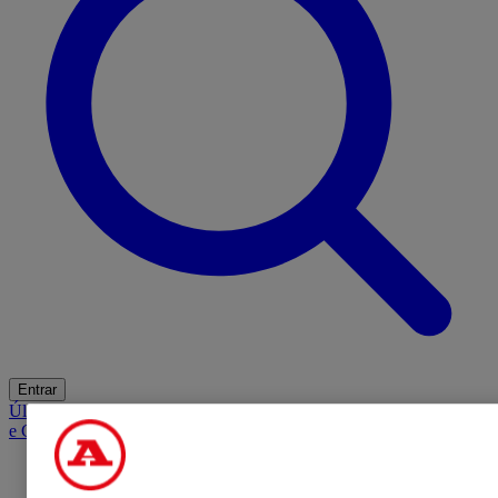
Entrar
Últimas
Mercado
Opinião
iGaming Hub
A BOLA SUGERE
Barba
e Cabelo