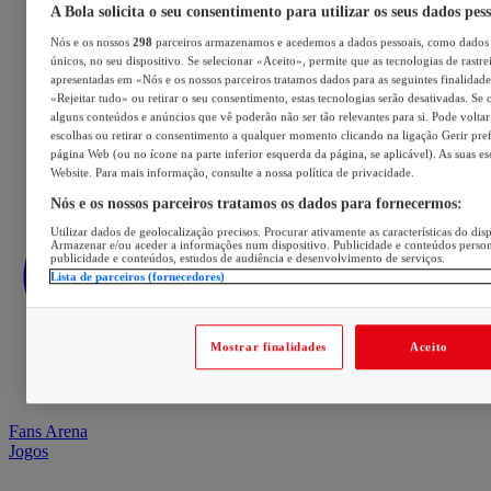
A Bola solicita o seu consentimento para utilizar os seus dados pes
Nós e os nossos
298
parceiros armazenamos e acedemos a dados pessoais, como dados 
únicos, no seu dispositivo. Se selecionar «Aceito», permite que as tecnologias de rastre
apresentadas em «Nós e os nossos parceiros tratamos dados para as seguintes finalidades
«Rejeitar tudo» ou retirar o seu consentimento, estas tecnologias serão desativadas. Se 
alguns conteúdos e anúncios que vê poderão não ser tão relevantes para si. Pode voltar 
escolhas ou retirar o consentimento a qualquer momento clicando na ligação Gerir prefe
página Web (ou no ícone na parte inferior esquerda da página, se aplicável). As suas e
Website. Para mais informação, consulte a nossa política de privacidade.
Nós e os nossos parceiros tratamos os dados para fornecermos:
Utilizar dados de geolocalização precisos. Procurar ativamente as características do disp
Armazenar e/ou aceder a informações num dispositivo. Publicidade e conteúdos perso
publicidade e conteúdos, estudos de audiência e desenvolvimento de serviços.
Lista de parceiros (fornecedores)
Mostrar finalidades
Aceito
Fans Arena
Jogos