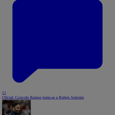
11
Oficial: Gonçalo Ramos junta-se a Ruben Amorim