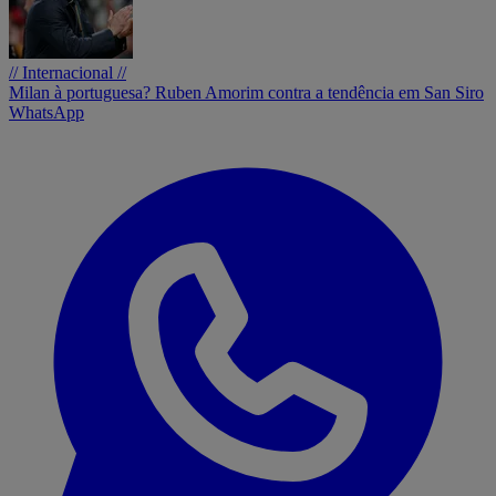
// Internacional //
Milan à portuguesa? Ruben Amorim contra a tendência em San Siro
WhatsApp