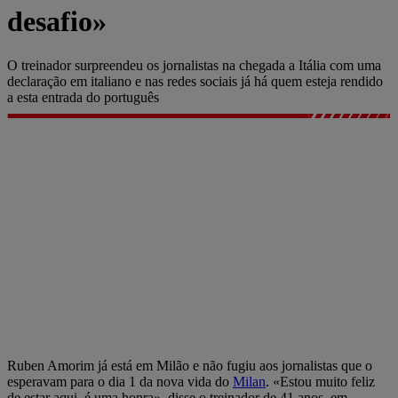
desafio»
O treinador surpreendeu os jornalistas na chegada a Itália com uma
declaração em italiano e nas redes sociais já há quem esteja rendido
a esta entrada do português
Ruben Amorim já está em Milão e não fugiu aos jornalistas que o
esperavam para o dia 1 da nova vida do
Milan
. «Estou muito feliz
de estar aqui, é uma honra», disse o treinador de 41 anos, em