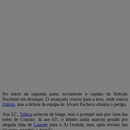
No início da segunda parte, novamente o capitão da Seleção
Nacional em destaque. O avançado cruzou para a área, onde estava
Otávio
, mas a defesa da equipa de Álvaro Pacheco afastou o perigo.
Aos 52’,
Talisca
arriscou de longe, mas o pontapé saiu por cima das
redes de Coucke. Já aos 63’, o árbitro ainda marcou penálti por
alegada falta de
Laporte
para o Al Orobah, mas, após revisão das
imagens, reverteu a decisão.