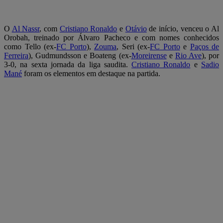
O
Al Nassr
, com
Cristiano Ronaldo
e
Otávio
de início, venceu o Al
Orobah, treinado por Álvaro Pacheco e com nomes conhecidos
como Tello (ex-
FC Porto
),
Zouma
, Seri (ex-
FC Porto
e
Paços de
Ferreira
), Gudmundsson e Boateng (ex-
Moreirense
e
Rio Ave
), por
3-0, na sexta jornada da liga saudita.
Cristiano Ronaldo
e
Sadio
Mané
foram os elementos em destaque na partida.