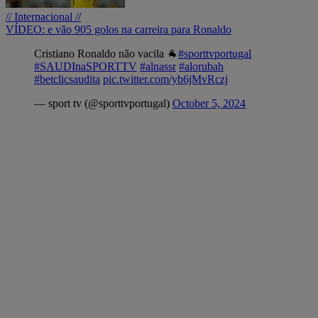
// Internacional //
VÍDEO: e vão 905 golos na carreira para Ronaldo
Cristiano Ronaldo não vacila 🐐
#sporttvportugal
#SAUDInaSPORTTV
#alnassr
#alorubah
#betclicsaudita
pic.twitter.com/yb6jMvRczj
— sport tv (@sporttvportugal)
October 5, 2024