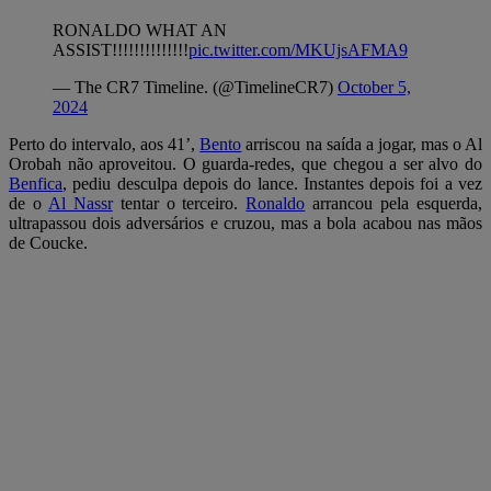
RONALDO WHAT AN
ASSIST!!!!!!!!!!!!!!
pic.twitter.com/MKUjsAFMA9
— The CR7 Timeline. (@TimelineCR7)
October 5,
2024
Perto do intervalo, aos 41’,
Bento
arriscou na saída a jogar, mas o Al
Orobah não aproveitou. O guarda-redes, que chegou a ser alvo do
Benfica
, pediu desculpa depois do lance. Instantes depois foi a vez
de o
Al Nassr
tentar o terceiro.
Ronaldo
arrancou pela esquerda,
ultrapassou dois adversários e cruzou, mas a bola acabou nas mãos
de Coucke.