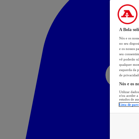
A Bola sol
Nós e os nos
no seu dispos
e os nossos pa
seu consentim
vê poderão não
qualquer mome
esquerda da p
de privacidad
Nós e os n
Utilizar dados
e/ou aceder a
estudos de au
Lista de parc