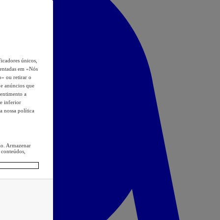
icadores únicos,
esentadas em «Nós
o» ou retirar o
s e anúncios que
sentimento a
e inferior
a nossa política
ção. Armazenar
 conteúdos,