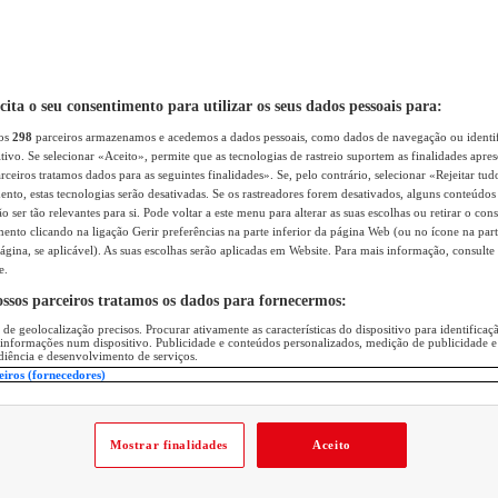
icita o seu consentimento para utilizar os seus dados pessoais para:
sos
298
parceiros armazenamos e acedemos a dados pessoais, como dados de navegação ou identif
itivo. Se selecionar «Aceito», permite que as tecnologias de rastreio suportem as finalidades apr
rceiros tratamos dados para as seguintes finalidades». Se, pelo contrário, selecionar «Rejeitar tud
ento, estas tecnologias serão desativadas. Se os rastreadores forem desativados, alguns conteúdo
 ser tão relevantes para si. Pode voltar a este menu para alterar as suas escolhas ou retirar o con
nto clicando na ligação Gerir preferências na parte inferior da página Web (ou no ícone na part
ágina, se aplicável). As suas escolhas serão aplicadas em Website. Para mais informação, consulte 
e.
ossos parceiros tratamos os dados para fornecermos:
 de geolocalização precisos. Procurar ativamente as características do dispositivo para identifica
 informações num dispositivo. Publicidade e conteúdos personalizados, medição de publicidade e
diência e desenvolvimento de serviços.
eiros (fornecedores)
Mostrar finalidades
Aceito