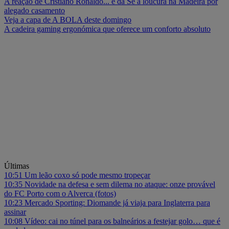
A reação de Cristiano Ronaldo... e da Sé à loucura na Madeira por
alegado casamento
Veja a capa de A BOLA deste domingo
A cadeira gaming ergonómica que oferece um conforto absoluto
Últimas
10:51
Um leão coxo só pode mesmo tropeçar
10:35
Novidade na defesa e sem dilema no ataque: onze provável
do FC Porto com o Alverca (fotos)
10:23
Mercado Sporting: Diomande já viaja para Inglaterra para
assinar
10:08
Vídeo: cai no túnel para os balneários a festejar golo… que é