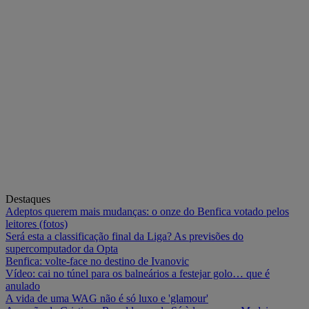
Destaques
Adeptos querem mais mudanças: o onze do Benfica votado pelos
leitores (fotos)
Será esta a classificação final da Liga? As previsões do
supercomputador da Opta
Benfica: volte-face no destino de Ivanovic
Vídeo: cai no túnel para os balneários a festejar golo… que é
anulado
A vida de uma WAG não é só luxo e 'glamour'