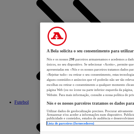
A Bola solicita o seu consentimento para utilizar
Nós e os nossos
298
parceiros armazenamos e acedemos a dados
únicos, no seu dispositivo. Se selecionar «Aceito», permite que 
apresentadas em «Nós e os nossos parceiros tratamos dados para 
«Rejeitar tudo» ou retirar o seu consentimento, estas tecnologia
alguns conteúdos e anúncios que vê poderão não ser tão relevant
escolhas ou retirar o consentimento a qualquer momento clicand
página Web (ou no ícone na parte inferior esquerda da página, s
Website. Para mais informação, consulte a nossa política de pri
Futebol
Nós e os nossos parceiros tratamos os dados par
Utilizar dados de geolocalização precisos. Procurar ativamente a
Armazenar e/ou aceder a informações num dispositivo. Publici
publicidade e conteúdos, estudos de audiência e desenvolvimen
Lista de parceiros (fornecedores)