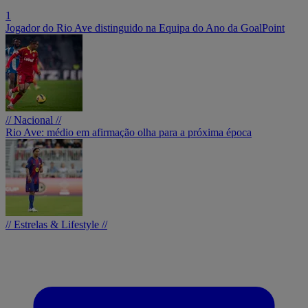
1
Jogador do Rio Ave distinguido na Equipa do Ano da GoalPoint
// Nacional //
Rio Ave: médio em afirmação olha para a próxima época
// Estrelas & Lifestyle //