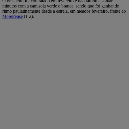
O brasileiro foi contratado em fevereiro e não tardou a somar
minutos com a camisola verde e branca, sendo que foi ganhando
ritmo paulatinamente desde a estreia, em meados fevereiro, frente ao
Moreirense
(1-2).