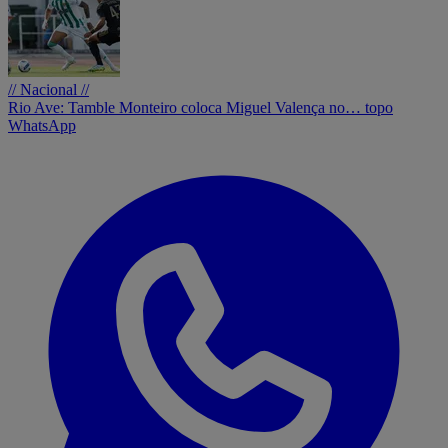
// Nacional //
Rio Ave: Tamble Monteiro coloca Miguel Valença no… topo
WhatsApp