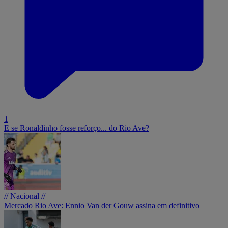
1
E se Ronaldinho fosse reforço... do Rio Ave?
// Nacional //
Mercado Rio Ave: Ennio Van der Gouw assina em definitivo