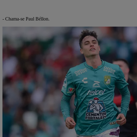
- Chama-se Paul Béllon.