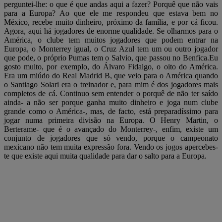
perguntei-lhe: o que é que andas aqui a fazer? Porquê que não vais
para a Europa? Ao que ele me respondeu que estava bem no
México, recebe muito dinheiro, próximo da família, e por cá ficou.
Agora, aqui há jogadores de enorme qualidade. Se olharmos para o
América, o clube tem muitos jogadores que podem entrar na
Europa, o Monterrey igual, o Cruz Azul tem um ou outro jogador
que pode, o próprio Pumas tem o Salvio, que passou no Benfica.Eu
gosto muito, por exemplo, do Álvaro Fidalgo, o oito do América.
Era um miúdo do Real Madrid B, que veio para o América quando
o Santiago Solari era o treinador e, para mim é dos jogadores mais
completos de cá. Continuo sem entender o porquê de não ter saído
ainda- a não ser porque ganha muito dinheiro e joga num clube
grande como o América-, mas, de facto, está preparadíssimo para
jogar numa primeira divisão na Europa. O Henry Martin, o
Berterame- que é o avançado do Monterrey-, enfim, existe um
conjunto de jogadores que só vendo, porque o campeonato
mexicano não tem muita expressão fora. Vendo os jogos apercebes-
te que existe aqui muita qualidade para dar o salto para a Europa.