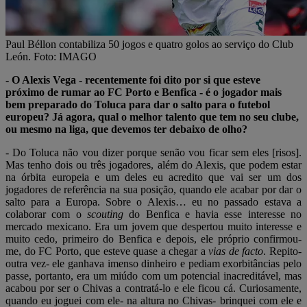
Paul Béllon contabiliza 50 jogos e quatro golos ao serviço do Club
León. Foto: IMAGO
- O Alexis Vega - recentemente foi dito por si que esteve
próximo de rumar ao FC Porto e Benfica - é o jogador mais
bem preparado do Toluca para dar o salto para o futebol
europeu? Já agora, qual o melhor talento que tem no seu clube,
ou mesmo na liga, que devemos ter debaixo de olho?
- Do Toluca não vou dizer porque senão vou ficar sem eles [risos].
Mas tenho dois ou três jogadores, além do Alexis, que podem estar
na órbita europeia e um deles eu acredito que vai ser um dos
jogadores de referência na sua posição, quando ele acabar por dar o
salto para a Europa. Sobre o Alexis… eu no passado estava a
colaborar com o
scouting
do Benfica e havia esse interesse no
mercado mexicano. Era um jovem que despertou muito interesse e
muito cedo, primeiro do Benfica e depois, ele próprio confirmou-
me, do FC Porto, que esteve quase a chegar a
vias de facto
. Repito-
outra vez- ele ganhava imenso dinheiro e pediam exorbitâncias pelo
passe, portanto, era um miúdo com um potencial inacreditável, mas
acabou por ser o Chivas a contratá-lo e ele ficou cá. Curiosamente,
quando eu joguei com ele- na altura no Chivas- brinquei com ele e