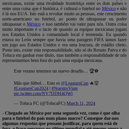
mexicanas, existe uma rivalidade fronteiriça entre os dois países e
entre uma coisa que é histórica, é cultural o futebol no
México
e não
é lá nos EUA. Isto está a revoltar muito as pessoas, este crescimento
norte-americano no futebol, ao ponto de ultrapassar ou poder
ultrapassar o
México
e isso também vai valer para nós. Outra coisa
muito importante é o facto de quando as equipas mexicanas jogam
nos Estados Unidos a comunidade local é tremenda. Eu quando
estava no León sempre que havia uma paragem FIFA íamos fazer
um jogo aos Estados Unidos e era uma loucura, de estádio cheio.
Posto isto, existe esta responsabilidade, não só do Renato Paiva e do
Toluca em ganhar esse título, mas também a responsabilidade de nós
representarmos bem fora do país uma equipa mexicana.
Este verano tenemos un nuevo desafío… 🏆⚽️
Más que fútbol… Esto es
@LeaguesCup
🔥👹
#LeaguesCup2024
|
#NuestroViaje
pic.twitter.com/NV7DDH4QWl
— Toluca FC (@TolucaFC)
March 11, 2024
- Chegado ao México por uma segunda vez, como é que olha
para o futebol do país num plano macro? Consegue dar-nos
algumas respostas que possam justificar, para quem está de
fora, o fraco percurso no último mundial e até mesmo agora a