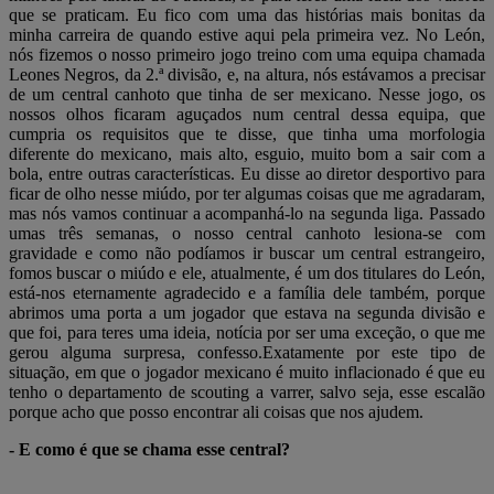
que se praticam. Eu fico com uma das histórias mais bonitas da
minha carreira de quando estive aqui pela primeira vez. No León,
nós fizemos o nosso primeiro jogo treino com uma equipa chamada
Leones Negros, da 2.ª divisão, e, na altura, nós estávamos a precisar
de um central canhoto que tinha de ser mexicano. Nesse jogo, os
nossos olhos ficaram aguçados num central dessa equipa, que
cumpria os requisitos que te disse, que tinha uma morfologia
diferente do mexicano, mais alto, esguio, muito bom a sair com a
bola, entre outras características. Eu disse ao diretor desportivo para
ficar de olho nesse miúdo, por ter algumas coisas que me agradaram,
mas nós vamos continuar a acompanhá-lo na segunda liga. Passado
umas três semanas, o nosso central canhoto lesiona-se com
gravidade e como não podíamos ir buscar um central estrangeiro,
fomos buscar o miúdo e ele, atualmente, é um dos titulares do León,
está-nos eternamente agradecido e a família dele também, porque
abrimos uma porta a um jogador que estava na segunda divisão e
que foi, para teres uma ideia, notícia por ser uma exceção, o que me
gerou alguma surpresa, confesso.Exatamente por este tipo de
situação, em que o jogador mexicano é muito inflacionado é que eu
tenho o departamento de scouting a varrer, salvo seja, esse escalão
porque acho que posso encontrar ali coisas que nos ajudem.
- E como é que se chama esse central?