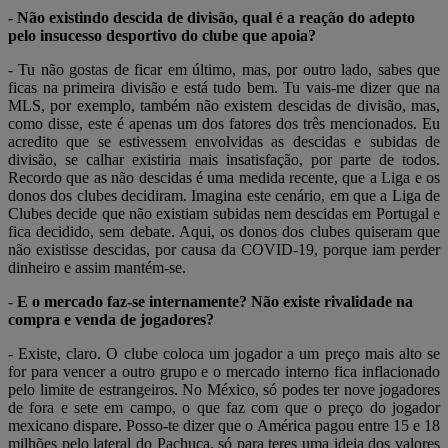
- Não existindo descida de divisão, qual é a reação do adepto
pelo insucesso desportivo do clube que apoia?
- Tu não gostas de ficar em último, mas, por outro lado, sabes que
ficas na primeira divisão e está tudo bem. Tu vais-me dizer que na
MLS, por exemplo, também não existem descidas de divisão, mas,
como disse, este é apenas um dos fatores dos três mencionados. Eu
acredito que se estivessem envolvidas as descidas e subidas de
divisão, se calhar existiria mais insatisfação, por parte de todos.
Recordo que as não descidas é uma medida recente, que a Liga e os
donos dos clubes decidiram. Imagina este cenário, em que a Liga de
Clubes decide que não existiam subidas nem descidas em Portugal e
fica decidido, sem debate. Aqui, os donos dos clubes quiseram que
não existisse descidas, por causa da COVID-19, porque iam perder
dinheiro e assim mantém-se.
-
E o mercado faz-se internamente? Não existe rivalidade na
compra e venda de jogadores?
- Existe, claro. O clube coloca um jogador a um preço mais alto se
for para vencer a outro grupo e o mercado interno fica inflacionado
pelo limite de estrangeiros. No México, só podes ter nove jogadores
de fora e sete em campo, o que faz com que o preço do jogador
mexicano dispare. Posso-te dizer que o América pagou entre 15 e 18
milhões pelo lateral do Pachuca, só para teres uma ideia dos valores