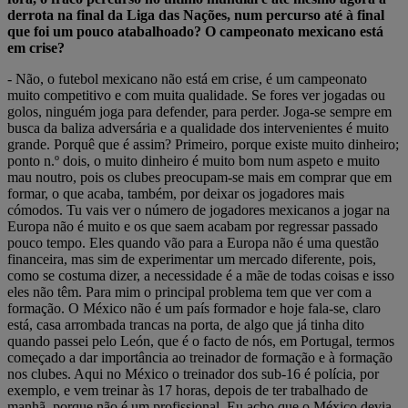
derrota na final da Liga das Nações, num percurso até à final
que foi um pouco atabalhoado? O campeonato mexicano está
em crise?
- Não, o futebol mexicano não está em crise, é um campeonato
muito competitivo e com muita qualidade. Se fores ver jogadas ou
golos, ninguém joga para defender, para perder. Joga-se sempre em
busca da baliza adversária e a qualidade dos intervenientes é muito
grande. Porquê que é assim? Primeiro, porque existe muito dinheiro;
ponto n.º dois, o muito dinheiro é muito bom num aspeto e muito
mau noutro, pois os clubes preocupam-se mais em comprar que em
formar, o que acaba, também, por deixar os jogadores mais
cómodos. Tu vais ver o número de jogadores mexicanos a jogar na
Europa não é muito e os que saem acabam por regressar passado
pouco tempo. Eles quando vão para a Europa não é uma questão
financeira, mas sim de experimentar um mercado diferente, pois,
como se costuma dizer, a necessidade é a mãe de todas coisas e isso
eles não têm. Para mim o principal problema tem que ver com a
formação. O México não é um país formador e hoje fala-se, claro
está, casa arrombada trancas na porta, de algo que já tinha dito
quando passei pelo León, que é o facto de nós, em Portugal, termos
começado a dar importância ao treinador de formação e à formação
nos clubes. Aqui no México o treinador dos sub-16 é polícia, por
exemplo, e vem treinar às 17 horas, depois de ter trabalhado de
manhã, porque não é um profissional. Eu acho que o México devia