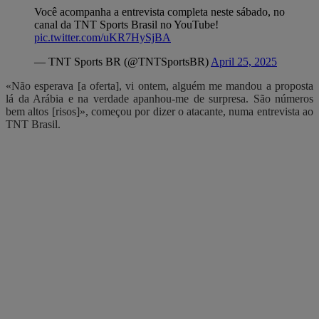
Você acompanha a entrevista completa neste sábado, no
canal da TNT Sports Brasil no YouTube!
pic.twitter.com/uKR7HySjBA
— TNT Sports BR (@TNTSportsBR)
April 25, 2025
«Não esperava [a oferta], vi ontem, alguém me mandou a proposta
lá da Arábia e na verdade apanhou-me de surpresa. São números
bem altos [risos]», começou por dizer o atacante, numa entrevista ao
TNT Brasil.