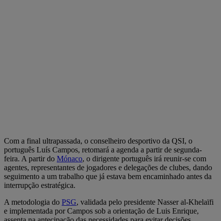
Com a final ultrapassada, o conselheiro desportivo da QSI, o
português Luís Campos, retomará a agenda a partir de segunda-
feira. A partir do
Mónaco
, o dirigente português irá reunir-se com
agentes, representantes de jogadores e delegações de clubes, dando
seguimento a um trabalho que já estava bem encaminhado antes da
interrupção estratégica.
A metodologia do
PSG
, validada pelo presidente Nasser al-Khelaïfi
e implementada por Campos sob a orientação de Luis Enrique,
assenta na antecipação das necessidades para evitar decisões