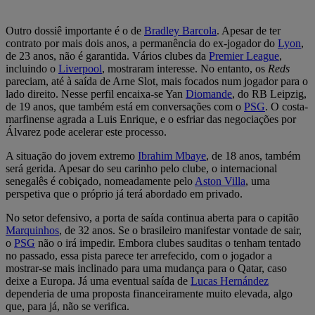
Outro dossiê importante é o de
Bradley Barcola
. Apesar de ter
contrato por mais dois anos, a permanência do ex-jogador do
Lyon
,
de 23 anos, não é garantida. Vários clubes da
Premier League
,
incluindo o
Liverpool
, mostraram interesse. No entanto, os
Reds
pareciam, até à saída de Arne Slot, mais focados num jogador para o
lado direito. Nesse perfil encaixa-se Yan
Diomande
, do RB Leipzig,
de 19 anos, que também está em conversações com o
PSG
. O costa-
marfinense agrada a Luis Enrique, e o esfriar das negociações por
Álvarez pode acelerar este processo.
A situação do jovem extremo
Ibrahim Mbaye
, de 18 anos, também
será gerida. Apesar do seu carinho pelo clube, o internacional
senegalês é cobiçado, nomeadamente pelo
Aston Villa
, uma
perspetiva que o próprio já terá abordado em privado.
No setor defensivo, a porta de saída continua aberta para o capitão
Marquinhos
, de 32 anos. Se o brasileiro manifestar vontade de sair,
o
PSG
não o irá impedir. Embora clubes sauditas o tenham tentado
no passado, essa pista parece ter arrefecido, com o jogador a
mostrar-se mais inclinado para uma mudança para o Qatar, caso
deixe a Europa. Já uma eventual saída de
Lucas Hernández
dependeria de uma proposta financeiramente muito elevada, algo
que, para já, não se verifica.