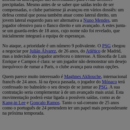
precipitadas. Mesmo antes de se saber que saídas terão de ser
compensadas, o clube parisiense já avançou em vários dossiês: um
defesa central que possa também atuar como lateral direito, um
jovem lateral esquerdo para ser alternativa a
Nuno Mendes
, um
jogador ofensivo para o flanco direito e um avançado. A estes junta-
se um guarda-redes de 18 anos, cujo nome não foi revelado, que
inicialmente integrará a equipa de esperanças.
No ataque, a prioridade é um número 9 polivalente. O
PSG
chegou
a negociar por
Julián Álvarez
, de 26 anos, do
Atlético
de Madrid,
mas a indecisão do jogador arrefeceu o interesse. A filosofia de Luis
Enrique e Campos é clara: se um jogador não demonstrar um desejo
inequívoco de rumar a Paris, o clube avança para outras opções.
Quem parece muito interessado é
Maghnes Akliouche
, internacional
francês de 24 anos. Já na época passada, o jogador do
Mónaco
terá
confessado no balneário o seu desejo de se juntar ao
PSG
. A sua
contratação seria complementar à de um avançado mais axial. Esta
movimentação poderá estar ligada a possíveis saídas, como as de
Kang-in Lee
e
Gonçalo Ramos
. Tanto o sul-coreano de 25 anos
como o português de 24 pretendem ter um papel mais preponderante
na próxima temporada.