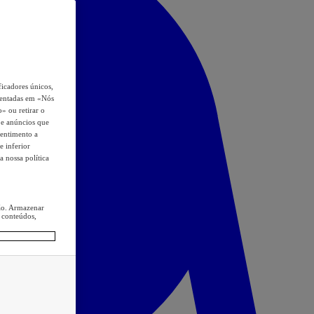
icadores únicos,
esentadas em «Nós
o» ou retirar o
s e anúncios que
sentimento a
e inferior
a nossa política
ção. Armazenar
 conteúdos,