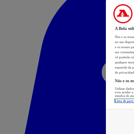
A Bola sol
Nós e os nos
no seu dispos
e os nossos pa
seu consentim
vê poderão não
qualquer mome
esquerda da p
de privacidad
Nós e os n
Utilizar dados
e/ou aceder a
estudos de au
Lista de parc