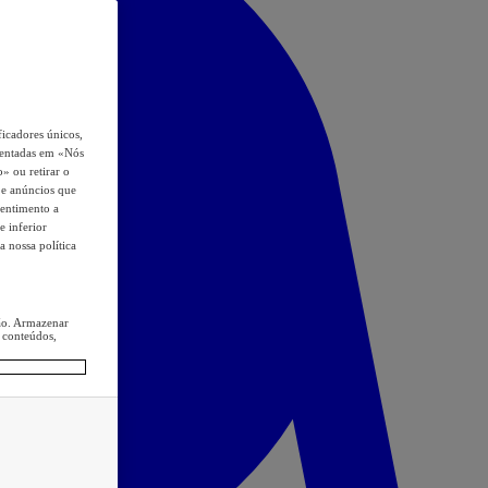
icadores únicos,
esentadas em «Nós
o» ou retirar o
s e anúncios que
sentimento a
e inferior
a nossa política
ção. Armazenar
 conteúdos,