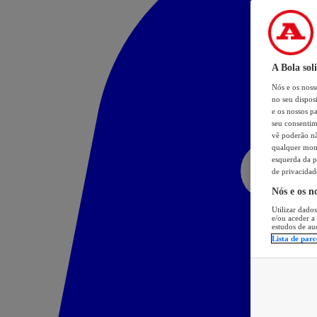
A Bola sol
Nós e os nos
no seu dispos
e os nossos pa
seu consentim
vê poderão não
qualquer mome
esquerda da p
de privacidad
Nós e os n
Utilizar dados
e/ou aceder a
estudos de au
Lista de parc