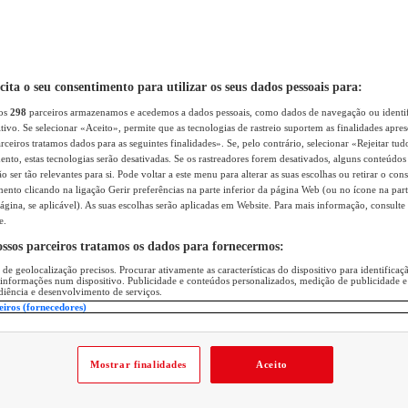
icita o seu consentimento para utilizar os seus dados pessoais para:
sos
298
parceiros armazenamos e acedemos a dados pessoais, como dados de navegação ou identif
itivo. Se selecionar «Aceito», permite que as tecnologias de rastreio suportem as finalidades apr
rceiros tratamos dados para as seguintes finalidades». Se, pelo contrário, selecionar «Rejeitar tud
ento, estas tecnologias serão desativadas. Se os rastreadores forem desativados, alguns conteúdo
 ser tão relevantes para si. Pode voltar a este menu para alterar as suas escolhas ou retirar o con
nto clicando na ligação Gerir preferências na parte inferior da página Web (ou no ícone na part
ágina, se aplicável). As suas escolhas serão aplicadas em Website. Para mais informação, consulte 
e.
ossos parceiros tratamos os dados para fornecermos:
 de geolocalização precisos. Procurar ativamente as características do dispositivo para identifica
 informações num dispositivo. Publicidade e conteúdos personalizados, medição de publicidade e
diência e desenvolvimento de serviços.
eiros (fornecedores)
Mostrar finalidades
Aceito