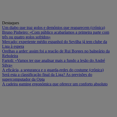
Destaques
Um diabo que traz golos e demónios que reaparecem (crónica)
Bruno Pinheiro: «Com público acabaríamos a primeira parte com
três ou quatro golos sofridos»
Mercado: experiente médio espanhol do Sevilha já tem clube da
Liga à espera
Orelhas a arder: assim foi a reação de Rui Borges no balneário da
Reboleira
Farioli: «Vamos ter que analisar mais a fundo a lesão do André
Silva»
A eficácia, a segurança e o guarda-redes do costume (crónica)
Será esta a classificação final da Liga? As previsões do
supercomputador da Opta
A cadeira gaming ergonómica que oferece um conforto absoluto