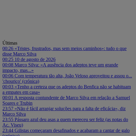
Últimas
00:26
«Tristes, frustrados, mas sem meios caminhos»: tudo o que
disse Marco Silva
00:25
10 de agosto de 2026
00:08
Marco Silva: «A ausência dos adeptos teve um grande
impacto, mas...»
00:06
Com temperatura tão alta, João Veloso aproveitou e assou o...
'chouriço' (crónica)
00:03
«Tenho a certeza que os adeptos do Benfica não se habituam
a empates em casa»
00:01
A resposta contundente de Marco Silva em relação a Samuel
Soares e Trubin
23:57
«Não é fácil arranjar soluções para a falta de eficácia», diz
Marco Silva
23:55
Pássaro azul deu asas a quem mereceu ser feliz (as notas do
Ac. Viseu)
23:44
Gilistas começaram desafinados e acabaram a cantar de galo
(crónica)