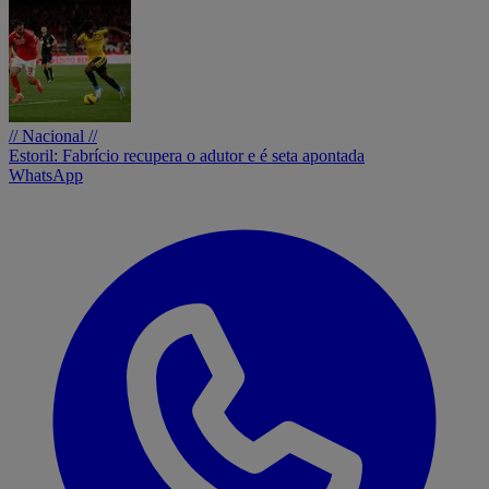
// Nacional //
Estoril: Fabrício recupera o adutor e é seta apontada
WhatsApp