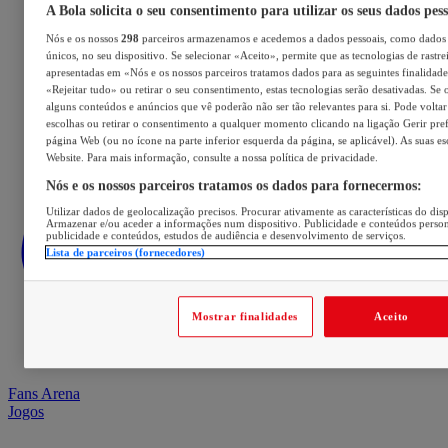
A Bola solicita o seu consentimento para utilizar os seus dados pes
Nós e os nossos
298
parceiros armazenamos e acedemos a dados pessoais, como dados 
únicos, no seu dispositivo. Se selecionar «Aceito», permite que as tecnologias de rastre
apresentadas em «Nós e os nossos parceiros tratamos dados para as seguintes finalidades
«Rejeitar tudo» ou retirar o seu consentimento, estas tecnologias serão desativadas. Se 
alguns conteúdos e anúncios que vê poderão não ser tão relevantes para si. Pode voltar 
escolhas ou retirar o consentimento a qualquer momento clicando na ligação Gerir prefe
página Web (ou no ícone na parte inferior esquerda da página, se aplicável). As suas e
Website. Para mais informação, consulte a nossa política de privacidade.
Nós e os nossos parceiros tratamos os dados para fornecermos:
Utilizar dados de geolocalização precisos. Procurar ativamente as características do disp
Armazenar e/ou aceder a informações num dispositivo. Publicidade e conteúdos perso
publicidade e conteúdos, estudos de audiência e desenvolvimento de serviços.
Lista de parceiros (fornecedores)
Mostrar finalidades
Aceito
Fans Arena
Jogos