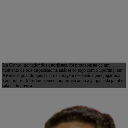
Ian Cathro, treinador dos estorilistas, foi protagonista de um
momento de boa disposição na análise ao jogo com o Sporting, em
Alvalade, quando quis falar da coragem necessária para jogar nos
'canarinhos'. Mais tarde emendou, provocando a gargalhada geral na
sala de imprensa...