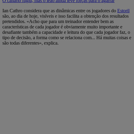
O canário fugiu, mas o leão ainda teve forças para o agarrar
Ian Cathro considera que as dinâmicas entre os jogadores do
Estoril
são, ao dia de hoje, visíveis e isso facilita a obtenção dos resultados
pretendidos. «Acho que para um treinador entender bem as
características de cada jogador é obviamente muito importante e
desafiante também a capacidade e leitura do que cada jogador faz, o
tipo de decisão, a forma como se relaciona com... Há muitas coisas e
são todas diferentes», explica.