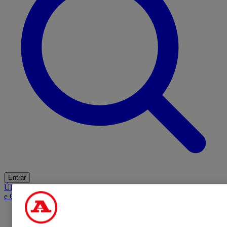
Entrar
Últimas
Mercado
Opinião
iGaming Hub
A BOLA SUGERE
Barba
e Cabelo