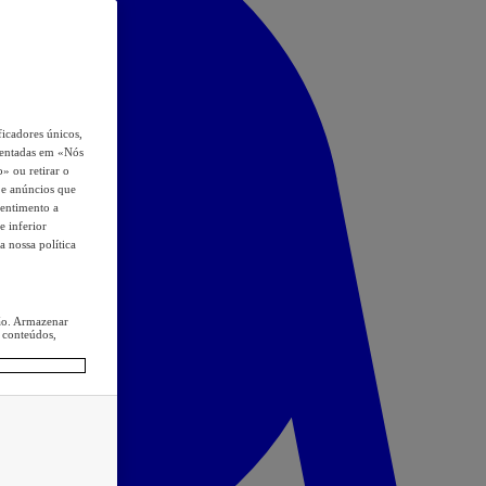
icadores únicos,
esentadas em «Nós
o» ou retirar o
s e anúncios que
sentimento a
e inferior
a nossa política
ção. Armazenar
 conteúdos,