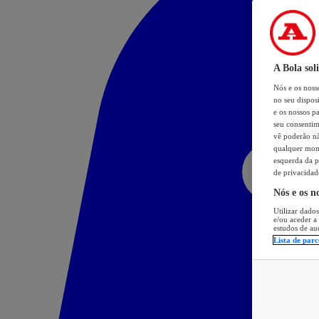
A Bola sol
Nós e os nos
no seu dispos
e os nossos pa
seu consentim
vê poderão não
qualquer mome
esquerda da p
de privacidad
Nós e os n
Utilizar dados
e/ou aceder a
estudos de au
Lista de parc