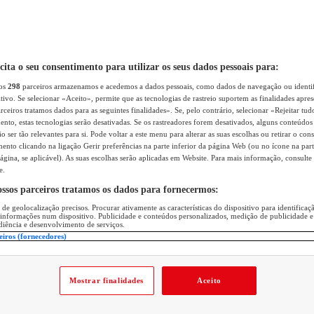
icita o seu consentimento para utilizar os seus dados pessoais para:
sos
298
parceiros armazenamos e acedemos a dados pessoais, como dados de navegação ou identif
itivo. Se selecionar «Aceito», permite que as tecnologias de rastreio suportem as finalidades apr
rceiros tratamos dados para as seguintes finalidades». Se, pelo contrário, selecionar «Rejeitar tud
ento, estas tecnologias serão desativadas. Se os rastreadores forem desativados, alguns conteúdo
 ser tão relevantes para si. Pode voltar a este menu para alterar as suas escolhas ou retirar o con
nto clicando na ligação Gerir preferências na parte inferior da página Web (ou no ícone na part
ágina, se aplicável). As suas escolhas serão aplicadas em Website. Para mais informação, consulte 
e.
ossos parceiros tratamos os dados para fornecermos:
 de geolocalização precisos. Procurar ativamente as características do dispositivo para identifica
 informações num dispositivo. Publicidade e conteúdos personalizados, medição de publicidade e
diência e desenvolvimento de serviços.
eiros (fornecedores)
Mostrar finalidades
Aceito