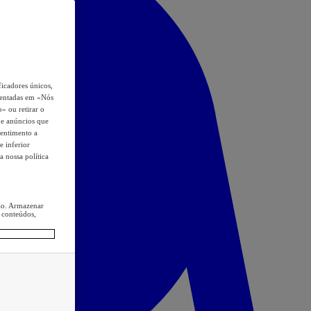
icadores únicos,
esentadas em «Nós
o» ou retirar o
s e anúncios que
sentimento a
e inferior
a nossa política
ção. Armazenar
 conteúdos,