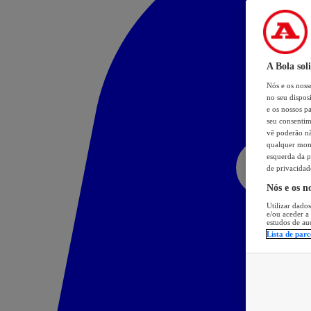
A Bola sol
Nós e os nos
no seu dispos
e os nossos pa
seu consentim
vê poderão não
qualquer mome
esquerda da p
de privacidad
Nós e os n
Utilizar dados
e/ou aceder a
estudos de au
Lista de parc