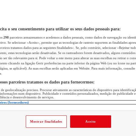
icita o seu consentimento para utilizar os seus dados pessoais para:
sos
298
parceiros armazenamos e acedemos a dados pessoais, como dados de navegação ou identif
itivo. Se selecionar «Aceito», permite que as tecnologias de rastreio suportem as finalidades apr
rceiros tratamos dados para as seguintes finalidades». Se, pelo contrário, selecionar «Rejeitar tud
ento, estas tecnologias serão desativadas. Se os rastreadores forem desativados, alguns conteúdo
 ser tão relevantes para si. Pode voltar a este menu para alterar as suas escolhas ou retirar o con
nto clicando na ligação Gerir preferências na parte inferior da página Web (ou no ícone na part
ágina, se aplicável). As suas escolhas serão aplicadas em Website. Para mais informação, consulte 
e.
ossos parceiros tratamos os dados para fornecermos:
 de geolocalização precisos. Procurar ativamente as características do dispositivo para identifica
 informações num dispositivo. Publicidade e conteúdos personalizados, medição de publicidade e
diência e desenvolvimento de serviços.
eiros (fornecedores)
Mostrar finalidades
Aceito