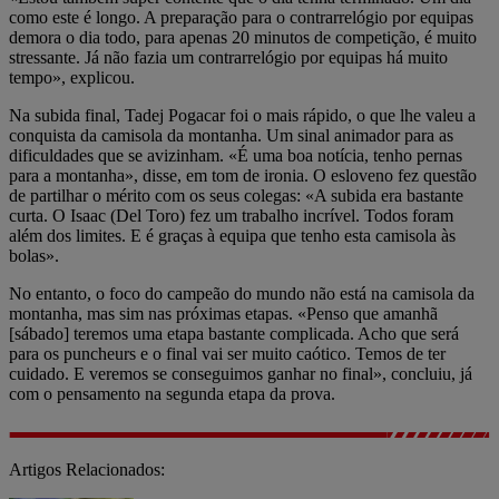
como este é longo. A preparação para o contrarrelógio por equipas
demora o dia todo, para apenas 20 minutos de competição, é muito
stressante. Já não fazia um contrarrelógio por equipas há muito
tempo», explicou.
Na subida final, Tadej Pogacar foi o mais rápido, o que lhe valeu a
conquista da camisola da montanha. Um sinal animador para as
dificuldades que se avizinham. «É uma boa notícia, tenho pernas
para a montanha», disse, em tom de ironia. O esloveno fez questão
de partilhar o mérito com os seus colegas: «A subida era bastante
curta. O Isaac (Del Toro) fez um trabalho incrível. Todos foram
além dos limites. E é graças à equipa que tenho esta camisola às
bolas».
No entanto, o foco do campeão do mundo não está na camisola da
montanha, mas sim nas próximas etapas. «Penso que amanhã
[sábado] teremos uma etapa bastante complicada. Acho que será
para os puncheurs e o final vai ser muito caótico. Temos de ter
cuidado. E veremos se conseguimos ganhar no final», concluiu, já
com o pensamento na segunda etapa da prova.
Artigos Relacionados: