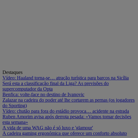
Destaques
Vídeo: Haaland torna-se… atração turística para barcos na Sicília
Será esta a classificação final da Liga? As previsões do
supercomputador da Opta
Benfica: volte-face no destino de Ivanovic
Zalazar na cadeira do poder até lhe cortarem as pernas (os jogadores
do Sporting)
Vídeo: chutão para fora do estádio provoca… acidente na estrada
Ruben Amorim avisa após derrota pesada: «Vamos tomar decisões
esta semana»
A vida de uma WAG não é só luxo e 'glamour'
A cadeira gaming ergonómica que oferece um conforto absoluto