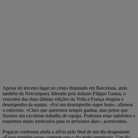
Apesar do terceiro lugar no crono disputado em Barcelona, atrás
também da Netcompany liderada pelo italiano Filippo Ganna, o
vencedor das duas últimas edições da Volta a França elogiou o
desempenho da equipa. «Foi um desempenho super bom», afirmou
o esloveno. «Claro que queremos sempre ganhar, mas penso que
fizemos um excelente trabalho de equipa. Podemos estar satisfeitos e
estaremos muito motivados para os próximos dias», acrescentou.
Pogacar confessou ainda o alívio pelo final de um dia desgastante.
«Estou também super contente que o dia tenha terminado. Um dia