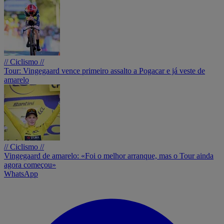
// Ciclismo //
Tour: Vingegaard vence primeiro assalto a Pogacar e já veste de
amarelo
// Ciclismo //
Vingegaard de amarelo: «Foi o melhor arranque, mas o Tour ainda
agora começou»
WhatsApp