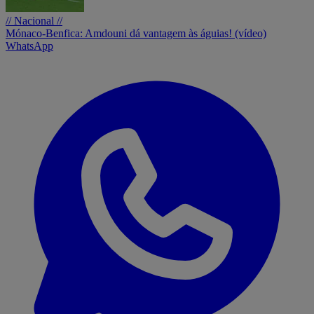
// Nacional //
Mónaco-Benfica: Amdouni dá vantagem às águias! (vídeo)
WhatsApp