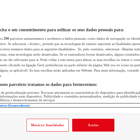
icita o seu consentimento para utilizar os seus dados pessoais para:
sos
298
parceiros armazenamos e acedemos a dados pessoais, como dados de navegação ou identif
itivo. Se selecionar «Aceito», permite que as tecnologias de rastreio suportem as finalidades apr
rceiros tratamos dados para as seguintes finalidades». Se, pelo contrário, selecionar «Rejeitar tud
ento, estas tecnologias serão desativadas. Se os rastreadores forem desativados, alguns conteúdo
 ser tão relevantes para si. Pode voltar a este menu para alterar as suas escolhas ou retirar o con
nto clicando na ligação Gerir preferências na parte inferior da página Web (ou no ícone na part
ágina, se aplicável). As suas escolhas serão aplicadas em Website. Para mais informação, consulte 
e.
ossos parceiros tratamos os dados para fornecermos:
 de geolocalização precisos. Procurar ativamente as características do dispositivo para identifica
 informações num dispositivo. Publicidade e conteúdos personalizados, medição de publicidade e
diência e desenvolvimento de serviços.
eiros (fornecedores)
Mostrar finalidades
Aceito