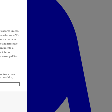
icadores únicos,
esentadas em «Nós
o» ou retirar o
s e anúncios que
sentimento a
e inferior
a nossa política
ção. Armazenar
 conteúdos,