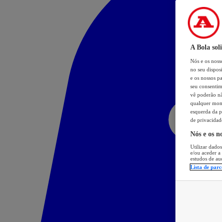
A Bola sol
Nós e os nos
no seu dispos
e os nossos pa
seu consentim
vê poderão não
qualquer mome
esquerda da p
de privacidad
Nós e os n
Utilizar dados
e/ou aceder a
estudos de au
Lista de parc