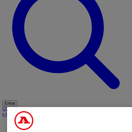
Entrar
Últimas
Mercado
Opinião
iGaming Hub
A BOLA SUGERE
Barba
e Cabelo