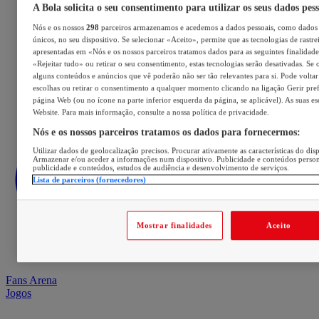
A Bola solicita o seu consentimento para utilizar os seus dados pes
Nós e os nossos
298
parceiros armazenamos e acedemos a dados pessoais, como dados 
únicos, no seu dispositivo. Se selecionar «Aceito», permite que as tecnologias de rastre
apresentadas em «Nós e os nossos parceiros tratamos dados para as seguintes finalidades
«Rejeitar tudo» ou retirar o seu consentimento, estas tecnologias serão desativadas. Se 
alguns conteúdos e anúncios que vê poderão não ser tão relevantes para si. Pode voltar 
escolhas ou retirar o consentimento a qualquer momento clicando na ligação Gerir prefe
página Web (ou no ícone na parte inferior esquerda da página, se aplicável). As suas e
Website. Para mais informação, consulte a nossa política de privacidade.
Nós e os nossos parceiros tratamos os dados para fornecermos:
Utilizar dados de geolocalização precisos. Procurar ativamente as características do disp
Armazenar e/ou aceder a informações num dispositivo. Publicidade e conteúdos perso
publicidade e conteúdos, estudos de audiência e desenvolvimento de serviços.
Lista de parceiros (fornecedores)
Mostrar finalidades
Aceito
Fans Arena
Jogos