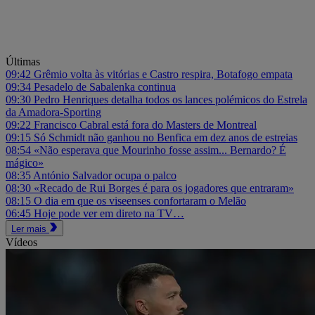
Últimas
09:42
Grêmio volta às vitórias e Castro respira, Botafogo empata
09:34
Pesadelo de Sabalenka continua
09:30
Pedro Henriques detalha todos os lances polémicos do Estrela
da Amadora-Sporting
09:22
Francisco Cabral está fora do Masters de Montreal
09:15
Só Schmidt não ganhou no Benfica em dez anos de estreias
08:54
«Não esperava que Mourinho fosse assim... Bernardo? É
mágico»
08:35
António Salvador ocupa o palco
08:30
«Recado de Rui Borges é para os jogadores que entraram»
08:15
O dia em que os viseenses confortaram o Melão
06:45
Hoje pode ver em direto na TV…
Ler mais
Vídeos