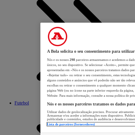
A Bola solicita o seu consentimento para utilizar
Nós e os nossos
298
parceiros armazenamos e acedemos a dados
únicos, no seu dispositivo. Se selecionar «Aceito», permite que 
apresentadas em «Nós e os nossos parceiros tratamos dados para 
«Rejeitar tudo» ou retirar o seu consentimento, estas tecnologia
alguns conteúdos e anúncios que vê poderão não ser tão relevant
escolhas ou retirar o consentimento a qualquer momento clicand
página Web (ou no ícone na parte inferior esquerda da página, s
Website. Para mais informação, consulte a nossa política de pri
Futebol
Nós e os nossos parceiros tratamos os dados par
Utilizar dados de geolocalização precisos. Procurar ativamente a
Armazenar e/ou aceder a informações num dispositivo. Publici
publicidade e conteúdos, estudos de audiência e desenvolvimen
Lista de parceiros (fornecedores)