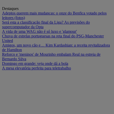
Destaques
Adeptos querem mais mudanças: o onze do Benfica votado pelos
leitores (fotos)
Será esta a classificação final da Liga? As previsões do
supercomputador da Opta
A vida de uma WAG não é só luxo e 'glamour'
Chuva de estrelas portuguesas na reta final do PSG-Manchester
United
Amigos, um novo cão e… Kim Kardashian: a receita revitalizadora
de Hamilton
Reforço e 'meninos' de Mourinho embalam Real na estreia de
Bernardo Silva
Domingo em grande: veja onde dá a bola
A mesa elevatória perfeita para teletrabalho