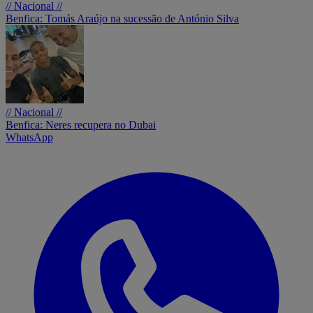
// Nacional //
Benfica: Tomás Araújo na sucessão de António Silva
// Nacional //
Benfica: Neres recupera no Dubai
WhatsApp