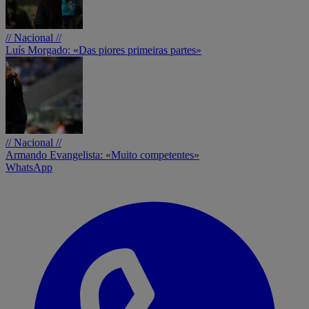
// Nacional //
Luís Morgado: «Das piores primeiras partes»
// Nacional //
Armando Evangelista: «Muito competentes»
WhatsApp