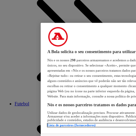
A Bola solicita o seu consentimento para utilizar
Nós e os nossos
298
parceiros armazenamos e acedemos a dados
únicos, no seu dispositivo. Se selecionar «Aceito», permite que 
apresentadas em «Nós e os nossos parceiros tratamos dados para 
«Rejeitar tudo» ou retirar o seu consentimento, estas tecnologia
alguns conteúdos e anúncios que vê poderão não ser tão relevant
escolhas ou retirar o consentimento a qualquer momento clicand
página Web (ou no ícone na parte inferior esquerda da página, s
Website. Para mais informação, consulte a nossa política de pri
Futebol
Nós e os nossos parceiros tratamos os dados par
Utilizar dados de geolocalização precisos. Procurar ativamente a
Armazenar e/ou aceder a informações num dispositivo. Publici
publicidade e conteúdos, estudos de audiência e desenvolvimen
Lista de parceiros (fornecedores)