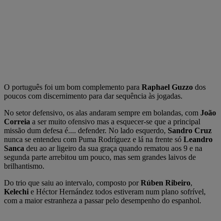
O português foi um bom complemento para
Raphael Guzzo
dos
poucos com discernimento para dar sequência às jogadas.
No setor defensivo, os alas andaram sempre em bolandas, com
João
Correia
a ser muito ofensivo mas a esquecer-se que a principal
missão dum defesa é.... defender. No lado esquerdo,
Sandro Cruz
nunca se entendeu com Puma Rodríguez e lá na frente só
Leandro
Sanca
deu ao ar ligeiro da sua graça quando rematou aos 9 e na
segunda parte arrebitou um pouco, mas sem grandes laivos de
brilhantismo.
Do trio que saiu ao intervalo, composto por
Rúben Ribeiro
,
Kelechi
e Héctor Hernández todos estiveram num plano sofrível,
com a maior estranheza a passar pelo desempenho do espanhol.