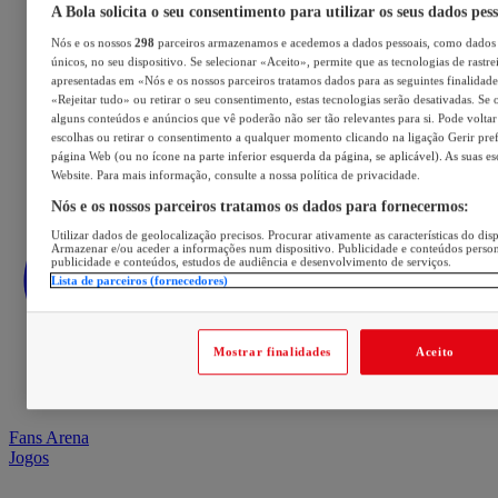
A Bola solicita o seu consentimento para utilizar os seus dados pes
Nós e os nossos
298
parceiros armazenamos e acedemos a dados pessoais, como dados 
únicos, no seu dispositivo. Se selecionar «Aceito», permite que as tecnologias de rastre
apresentadas em «Nós e os nossos parceiros tratamos dados para as seguintes finalidades
«Rejeitar tudo» ou retirar o seu consentimento, estas tecnologias serão desativadas. Se 
alguns conteúdos e anúncios que vê poderão não ser tão relevantes para si. Pode voltar 
escolhas ou retirar o consentimento a qualquer momento clicando na ligação Gerir prefe
página Web (ou no ícone na parte inferior esquerda da página, se aplicável). As suas e
Website. Para mais informação, consulte a nossa política de privacidade.
Nós e os nossos parceiros tratamos os dados para fornecermos:
Utilizar dados de geolocalização precisos. Procurar ativamente as características do disp
Armazenar e/ou aceder a informações num dispositivo. Publicidade e conteúdos perso
publicidade e conteúdos, estudos de audiência e desenvolvimento de serviços.
Lista de parceiros (fornecedores)
Mostrar finalidades
Aceito
Fans Arena
Jogos