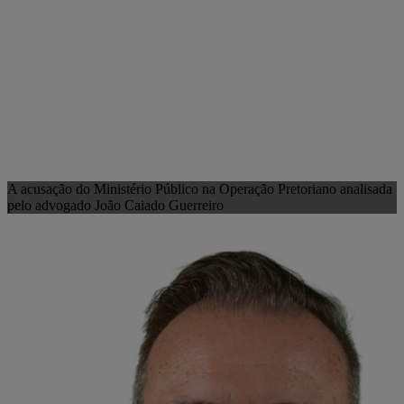
A acusação do Ministério Público na Operação Pretoriano analisada
pelo advogado João Caiado Guerreiro