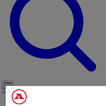
Entrar
Últimas
Mercado
Opinião
iGaming Hub
A BOLA SUGERE
Barba
e Cabelo