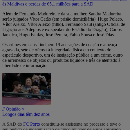
às Maldivas e perdas de €5,1 milhões para a SAD
Além de Fernando Madureira e da sua mulher, Sandra Madureira,
serão julgados Vítor Catão (em prisão domiciliária), Hugo Polaco,
Vítor Aleixo, Vítor Aleixo (filho), Fernando Saul (antigo Oficial de
Ligação aos Adeptos e ex-speaker do Estádio do Dragão), Carlos
Jamaica, Hugo Fanfas, José Pereira, Fábio Sousa e José Dias.
Os crimes em causa incluem 19 acusações de coação e ameaça
agravada, sete de ofensa à integridade física em contexto de
espetáculo desportivo, um de instigação pública a um crime, outro
de arremesso de objetos ou produtos líquidos e três de atentado à
liberdade de informação.
// Opinião //
Longos dias têm dez anos
A SAD do
FC Porto
constituiu-se assistente no processo e teve o
seu pedido de indemnização de cinco milhões de euros aprovado