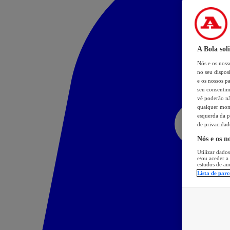
A Bola sol
Nós e os nos
no seu dispos
e os nossos pa
seu consentim
vê poderão não
qualquer mome
esquerda da p
de privacidad
Nós e os n
Utilizar dados
e/ou aceder a
estudos de au
Lista de parc