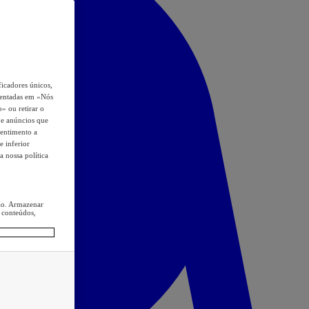
icadores únicos,
esentadas em «Nós
o» ou retirar o
s e anúncios que
sentimento a
e inferior
a nossa política
ção. Armazenar
 conteúdos,