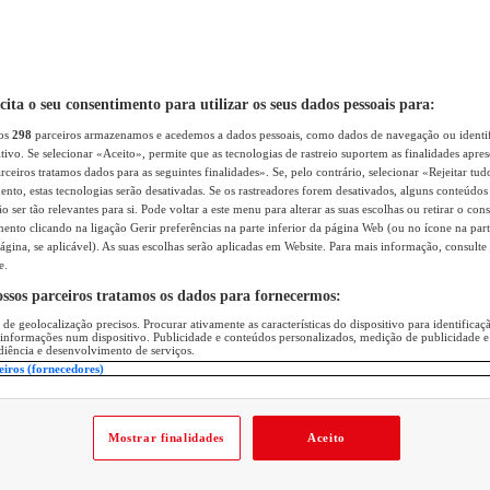
icita o seu consentimento para utilizar os seus dados pessoais para:
sos
298
parceiros armazenamos e acedemos a dados pessoais, como dados de navegação ou identif
itivo. Se selecionar «Aceito», permite que as tecnologias de rastreio suportem as finalidades apr
rceiros tratamos dados para as seguintes finalidades». Se, pelo contrário, selecionar «Rejeitar tud
ento, estas tecnologias serão desativadas. Se os rastreadores forem desativados, alguns conteúdo
 ser tão relevantes para si. Pode voltar a este menu para alterar as suas escolhas ou retirar o con
nto clicando na ligação Gerir preferências na parte inferior da página Web (ou no ícone na part
ágina, se aplicável). As suas escolhas serão aplicadas em Website. Para mais informação, consulte 
e.
ossos parceiros tratamos os dados para fornecermos:
 de geolocalização precisos. Procurar ativamente as características do dispositivo para identifica
 informações num dispositivo. Publicidade e conteúdos personalizados, medição de publicidade e
diência e desenvolvimento de serviços.
eiros (fornecedores)
Mostrar finalidades
Aceito