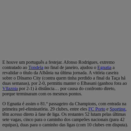
E houve um português a festejar. Afonso Rodrigues, extremo
contratado ao
Tondela
no final de janeiro, ajudou o
Egnatia
a
revalidar o título da Albânia na última jornada. A vitória caseira
sobre o Dínamo City (contra quem tinha perdido a final da Taça há
duas semanas), por 2-0, permitiu manter o Elbasani (ganhou fora ao
Vllaznia
por 2-1) à distância… por causa do confronto direto,
porque terminaram com os mesmos pontos.
O Egnatia é assim o 81.º passageiro da Champions, com entrada na
primeira pré-eliminatória. 29 clubes, entre eles
FC Porto
e
Sporting
,
têm acesso direto à fase de liga. Os restantes 52 lutam pelas últimas
sete vagas, cinco para o caminho dos campeões nacionais (para 42
equipas), duas para o caminho das ligas (com 10 clubes em disputa).