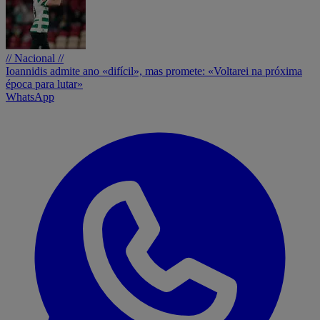
// Nacional //
Ioannidis admite ano «difícil», mas promete: «Voltarei na próxima
época para lutar»
WhatsApp