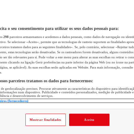
icita o seu consentimento para utilizar os seus dados pessoais para:
sos
298
parceiros armazenamos e acedemos a dados pessoais, como dados de navegação ou identif
itivo. Se selecionar «Aceito», permite que as tecnologias de rastreio suportem as finalidades apr
rceiros tratamos dados para as seguintes finalidades». Se, pelo contrário, selecionar «Rejeitar tud
ento, estas tecnologias serão desativadas. Se os rastreadores forem desativados, alguns conteúdo
 ser tão relevantes para si. Pode voltar a este menu para alterar as suas escolhas ou retirar o con
nto clicando na ligação Gerir preferências na parte inferior da página Web (ou no ícone na part
ágina, se aplicável). As suas escolhas serão aplicadas em Website. Para mais informação, consulte 
e.
ossos parceiros tratamos os dados para fornecermos:
 de geolocalização precisos. Procurar ativamente as características do dispositivo para identifica
 informações num dispositivo. Publicidade e conteúdos personalizados, medição de publicidade e
diência e desenvolvimento de serviços.
eiros (fornecedores)
Mostrar finalidades
Aceito