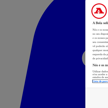
A Bola sol
Nós e os nos
no seu dispos
e os nossos pa
seu consentim
vê poderão não
qualquer mome
esquerda da p
de privacidad
Nós e os n
Utilizar dados
e/ou aceder a
estudos de au
Lista de parc