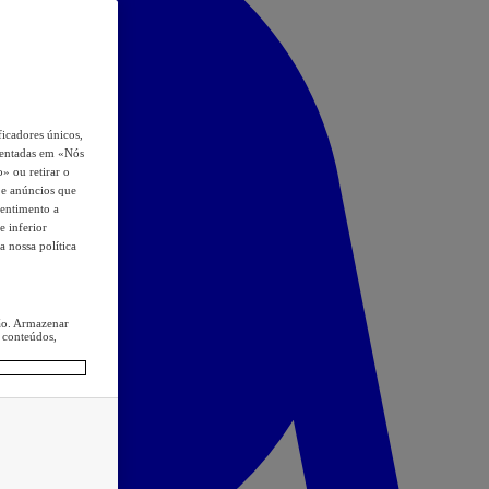
icadores únicos,
esentadas em «Nós
o» ou retirar o
s e anúncios que
sentimento a
e inferior
a nossa política
ção. Armazenar
 conteúdos,