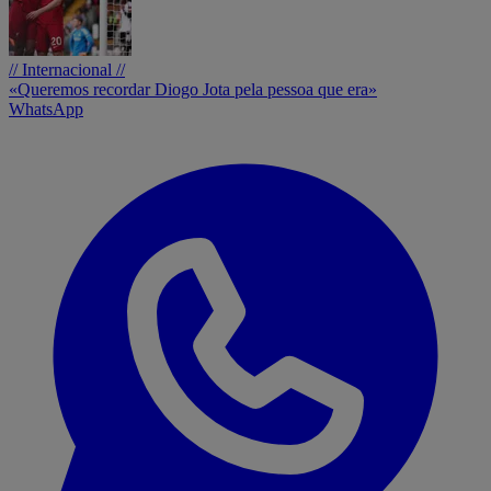
// Internacional //
«Queremos recordar Diogo Jota pela pessoa que era»
WhatsApp