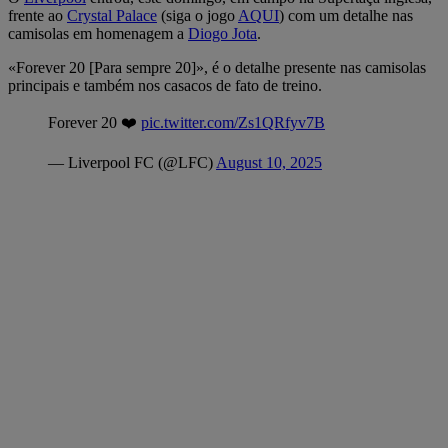
frente ao
Crystal Palace
(siga o jogo
AQUI
) com um detalhe nas
camisolas em homenagem a
Diogo Jota
.
«Forever 20 [Para sempre 20]», é o detalhe presente nas camisolas
principais e também nos casacos de fato de treino.
Forever 20 ❤️
pic.twitter.com/Zs1QRfyv7B
— Liverpool FC (@LFC)
August 10, 2025