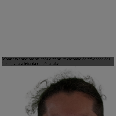
Momento emocionante após o primeiro encontro de pré-época dos
‘reds’; veja a letra da canção abaixo