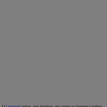
O
Liverpool
entrou, este domingo, em campo na Supertaça inglesa,