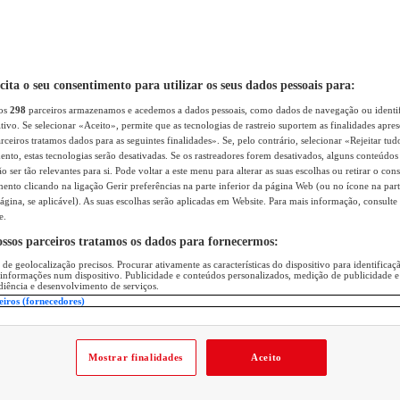
icita o seu consentimento para utilizar os seus dados pessoais para:
sos
298
parceiros armazenamos e acedemos a dados pessoais, como dados de navegação ou identif
itivo. Se selecionar «Aceito», permite que as tecnologias de rastreio suportem as finalidades apr
rceiros tratamos dados para as seguintes finalidades». Se, pelo contrário, selecionar «Rejeitar tud
ento, estas tecnologias serão desativadas. Se os rastreadores forem desativados, alguns conteúdo
 ser tão relevantes para si. Pode voltar a este menu para alterar as suas escolhas ou retirar o con
nto clicando na ligação Gerir preferências na parte inferior da página Web (ou no ícone na part
ágina, se aplicável). As suas escolhas serão aplicadas em Website. Para mais informação, consulte 
e.
ossos parceiros tratamos os dados para fornecermos:
 de geolocalização precisos. Procurar ativamente as características do dispositivo para identifica
 informações num dispositivo. Publicidade e conteúdos personalizados, medição de publicidade e
diência e desenvolvimento de serviços.
eiros (fornecedores)
Mostrar finalidades
Aceito