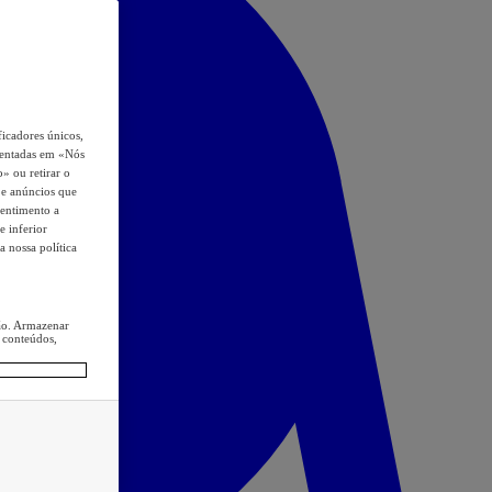
icadores únicos,
esentadas em «Nós
o» ou retirar o
s e anúncios que
sentimento a
e inferior
a nossa política
ção. Armazenar
 conteúdos,