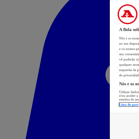
A Bola sol
Nós e os nos
no seu dispos
e os nossos pa
seu consentim
vê poderão não
qualquer mome
esquerda da p
de privacidad
Nós e os n
Utilizar dados
e/ou aceder a
estudos de au
Lista de parc