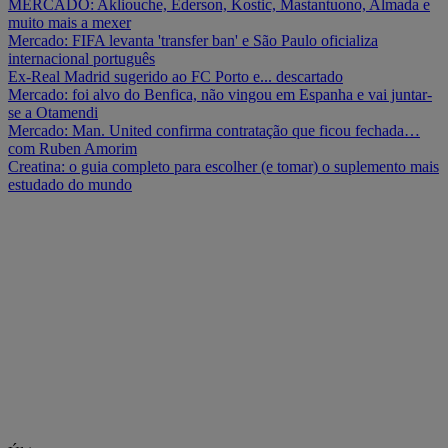
MERCADO: Akliouche, Ederson, Kostic, Mastantuono, Almada e
muito mais a mexer
Mercado: FIFA levanta 'transfer ban' e São Paulo oficializa
internacional português
Ex-Real Madrid sugerido ao FC Porto e... descartado
Mercado: foi alvo do Benfica, não vingou em Espanha e vai juntar-
se a Otamendi
Mercado: Man. United confirma contratação que ficou fechada…
com Ruben Amorim
Creatina: o guia completo para escolher (e tomar) o suplemento mais
estudado do mundo