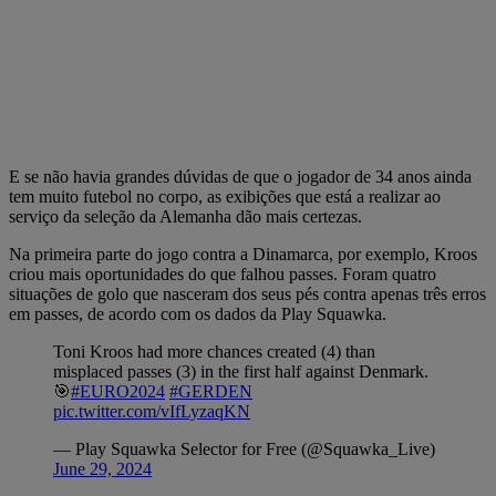
E se não havia grandes dúvidas de que o jogador de 34 anos ainda
tem muito futebol no corpo, as exibições que está a realizar ao
serviço da seleção da Alemanha dão mais certezas.
Na primeira parte do jogo contra a Dinamarca, por exemplo, Kroos
criou mais oportunidades do que falhou passes. Foram quatro
situações de golo que nasceram dos seus pés contra apenas três erros
em passes, de acordo com os dados da Play Squawka.
Toni Kroos had more chances created (4) than
misplaced passes (3) in the first half against Denmark.
🎯
#EURO2024
#GERDEN
pic.twitter.com/vIfLyzaqKN
— Play Squawka Selector for Free (@Squawka_Live)
June 29, 2024