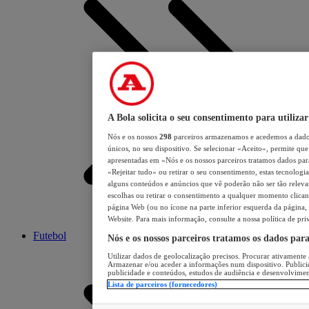
A Bola solicita o seu consentimento para utilizar
Nós e os nossos
298
parceiros armazenamos e acedemos a dados
únicos, no seu dispositivo. Se selecionar «Aceito», permite que 
apresentadas em «Nós e os nossos parceiros tratamos dados para 
«Rejeitar tudo» ou retirar o seu consentimento, estas tecnologia
alguns conteúdos e anúncios que vê poderão não ser tão relevant
escolhas ou retirar o consentimento a qualquer momento clicand
página Web (ou no ícone na parte inferior esquerda da página, s
Website. Para mais informação, consulte a nossa política de pri
Futebol
Nós e os nossos parceiros tratamos os dados par
Utilizar dados de geolocalização precisos. Procurar ativamente a
Armazenar e/ou aceder a informações num dispositivo. Publici
publicidade e conteúdos, estudos de audiência e desenvolvimen
Lista de parceiros (fornecedores)