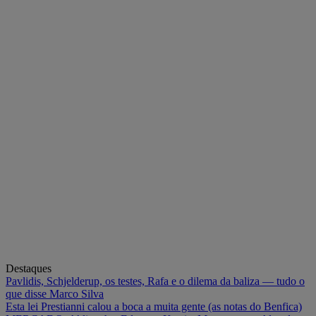
Destaques
Pavlidis, Schjelderup, os testes, Rafa e o dilema da baliza — tudo o
que disse Marco Silva
Esta lei Prestianni calou a boca a muita gente (as notas do Benfica)