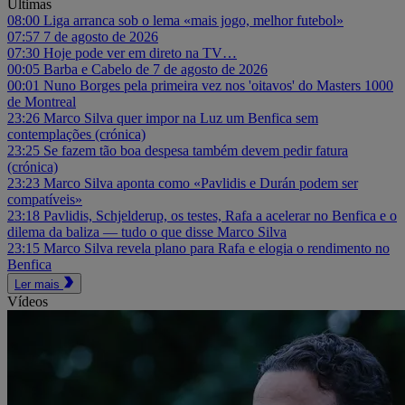
Últimas
08:00
Liga arranca sob o lema «mais jogo, melhor futebol»
07:57
7 de agosto de 2026
07:30
Hoje pode ver em direto na TV…
00:05
Barba e Cabelo de 7 de agosto de 2026
00:01
Nuno Borges pela primeira vez nos 'oitavos' do Masters 1000
de Montreal
23:26
Marco Silva quer impor na Luz um Benfica sem
contemplações (crónica)
23:25
Se fazem tão boa despesa também devem pedir fatura
(crónica)
23:23
Marco Silva aponta como «Pavlidis e Durán podem ser
compatíveis»
23:18
Pavlidis, Schjelderup, os testes, Rafa a acelerar no Benfica e o
dilema da baliza — tudo o que disse Marco Silva
23:15
Marco Silva revela plano para Rafa e elogia o rendimento no
Benfica
Ler mais
Vídeos