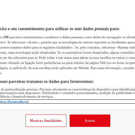
icita o seu consentimento para utilizar os seus dados pessoais para:
sos
298
parceiros armazenamos e acedemos a dados pessoais, como dados de navegação ou identif
itivo. Se selecionar «Aceito», permite que as tecnologias de rastreio suportem as finalidades apr
rceiros tratamos dados para as seguintes finalidades». Se, pelo contrário, selecionar «Rejeitar tud
ento, estas tecnologias serão desativadas. Se os rastreadores forem desativados, alguns conteúdo
 ser tão relevantes para si. Pode voltar a este menu para alterar as suas escolhas ou retirar o con
nto clicando na ligação Gerir preferências na parte inferior da página Web (ou no ícone na part
ágina, se aplicável). As suas escolhas serão aplicadas em Website. Para mais informação, consulte 
e.
ossos parceiros tratamos os dados para fornecermos:
 de geolocalização precisos. Procurar ativamente as características do dispositivo para identifica
 informações num dispositivo. Publicidade e conteúdos personalizados, medição de publicidade e
diência e desenvolvimento de serviços.
eiros (fornecedores)
Mostrar finalidades
Aceito