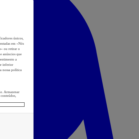
icadores únicos,
esentadas em «Nós
o» ou retirar o
s e anúncios que
sentimento a
e inferior
a nossa política
ção. Armazenar
 conteúdos,