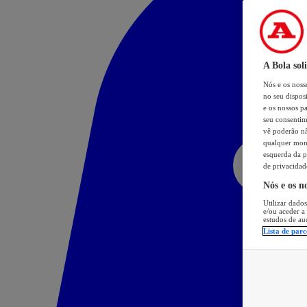
A Bola sol
Nós e os nos
no seu dispos
e os nossos pa
seu consentim
vê poderão não
qualquer mome
esquerda da p
de privacidad
Nós e os n
Utilizar dados
e/ou aceder a
estudos de au
Lista de parc